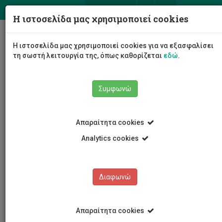
ΕΛ
EN
Η ιστοσελίδα μας χρησιμοποιεί cookies
Togg
Η ιστοσελίδα μας χρησιμοποιεί cookies για να εξασφαλίσει
navig
τη σωστή λειτουργία της, όπως καθορίζεται
εδώ
.
Το Πανεπιστήμιο
Διοίκηση
Συμφωνώ
Διοικητικές Υπηρεσίες
Υπηρεσία Συστημάτων Πληροφορικής και Τεχνολογίας
Υποστήριξη
Προσωπικό Υπηρεσίας
Απαραίτητα cookies
Φίλιππος Φιλίππου
Analytics cookies
Φίλιππος Φιλίππου
Διαφωνώ
Απαραίτητα cookies