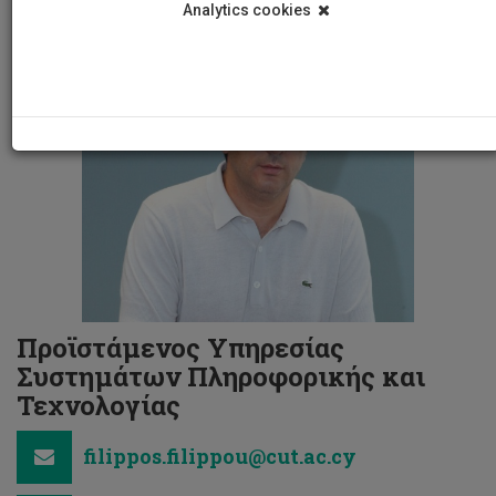
Analytics cookies
Προϊστάμενος Υπηρεσίας
Συστημάτων Πληροφορικής και
Τεχνολογίας
filippos.filippou@cut.ac.cy