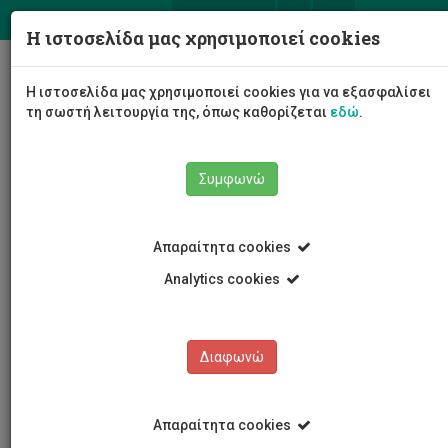
ΕΛ
EN
Η ιστοσελίδα μας χρησιμοποιεί cookies
Togg
Η ιστοσελίδα μας χρησιμοποιεί cookies για να εξασφαλίσει
navig
τη σωστή λειτουργία της, όπως καθορίζεται
εδώ
.
Συμφωνώ
Το Πανεπιστήμιο
Διοίκηση
Απαραίτητα cookies
Διοικητικές Υπηρεσίες
Βιβλιοθήκη
Βαρβάρα Αριστείδου
Analytics cookies
Διαφωνώ
Βαρβάρα Αριστείδου
Απαραίτητα cookies