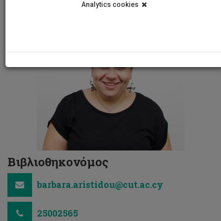
Analytics cookies
Βιβλιοθηκονόμος
barbara.aristidou@cut.ac.cy
25002565