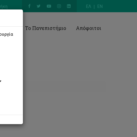
θήκη
ΕΛ
EN
Έρευνα
Το Πανεπιστήμιο
Απόφοιτοι
ουργία