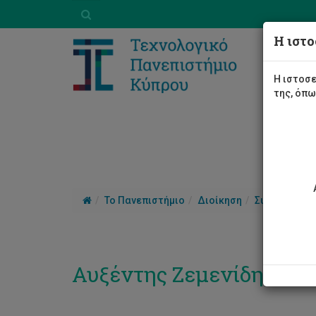
Η ιστο
Η ιστοσε
της, όπ
Το Πανεπιστήμιο
Διοίκηση
Συμβούλιο
Αυξέντης Ζεμενίδης