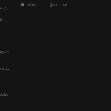
administration@cut.ac.cy
(MFA)
η
)
ης και
τασίας
ελίδα