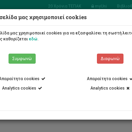
20 Χρόνια ΤΕΠΑΚ
myUni
Βιβλιο
σελίδα μας χρησιμοποιεί cookies
Φοιτητές/τριες
Σπουδές
λίδα μας χρησιμοποιεί cookies για να εξασφαλίσει τη σωστή λειτ
ως καθορίζεται
εδώ
.
Συμφωνώ
Διαφωνώ
Απαραίτητα cookies
Απαραίτητα cookies
Σύνθεση Συμβουλίου
Αυξέντης Ζεμενίδης
Analytics cookies
Analytics cookies