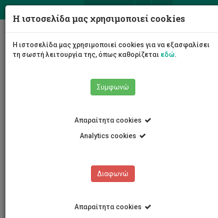
ΕΛ
EN
Η ιστοσελίδα μας χρησιμοποιεί cookies
Togg
Η ιστοσελίδα μας χρησιμοποιεί cookies για να εξασφαλίσει
navig
τη σωστή λειτουργία της, όπως καθορίζεται
εδώ
.
Συμφωνώ
Το Πανεπιστήμιο
Διοίκηση
Συμβούλιο
Απαραίτητα cookies
Σύνθεση Συμβουλίου
Δημοσθένης Μαυρέλλης
Analytics cookies
Δημοσθένης Μαυρέλλης
Διαφωνώ
Απαραίτητα cookies