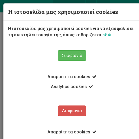
ΕΛ
EN
Η ιστοσελίδα μας χρησιμοποιεί cookies
Togg
Η ιστοσελίδα μας χρησιμοποιεί cookies για να εξασφαλίσει
navig
τη σωστή λειτουργία της, όπως καθορίζεται
εδώ
.
Συμφωνώ
ΣΥΝΗΓΟΡΟΣ των φοιτητ(ρι)ών
ΑΝΑΚΟΙΝΩΣΕΙΣ
Απαραίτητα cookies
Analytics cookies
ΘΕΣΜΟΣ
Διαφωνώ
ΚΑΝΟΝΙΣΜΟΙ/ΝΟΜΟΘΕΣΙΑ
ΕΞΕΤΑΣΗ ΠΕΡΙΠΤΩΣΕΩΝ
ΕΚΘΕΣΕΙΣ ΠΕΠΡΑΓΜΕΝΩΝ
ΟΡΟΙ ΕΝΤΟΛΗΣ
ΕΘΝΙΚΑ ΚΕΙΜΕΝΑ
Απαραίτητα cookies
ΑΝΑΚΟΙΝΩΣΕΙΣ
ΔΙΕΘΝΗ ΚΕΙΜΕΝΑ