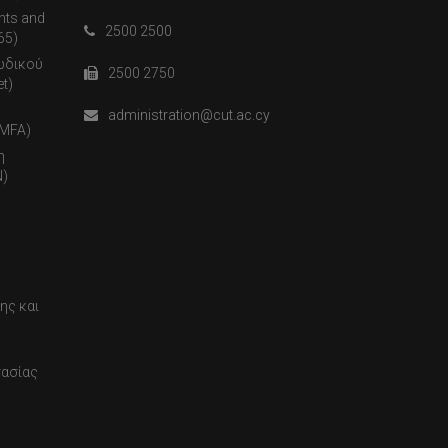
nts and
2500 2500
65)
ωδικού
2500 2750
t)
administration@cut.ac.cy
(MFA)
η
)
ης και
τασίας