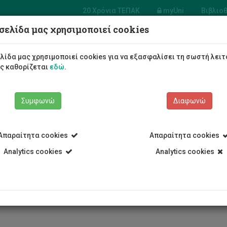
20 Χρόνια ΤΕΠΑΚ
myUni
Βιβλιο
σελίδα μας χρησιμοποιεί cookies
Φοιτητές/τριες
Σπουδές
λίδα μας χρησιμοποιεί cookies για να εξασφαλίσει τη σωστή λειτ
ως καθορίζεται
εδώ
.
Συμφωνώ
Διαφωνώ
Απαραίτητα cookies
Απαραίτητα cookies
ΑΙΤΗΜΑΤΟΣ
Analytics cookies
Analytics cookies
βολή Αιτήματος