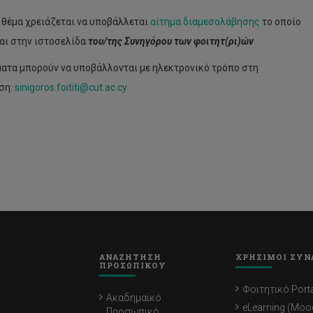
ε θέμα χρειάζεται να υποβάλλεται
αίτημα διαμεσολάβησης
το οποίο
αι στην ιστοσελίδα
του/της Συνηγόρου των φοιτητ(ρι)ών
ματα μπορούν να υποβάλλονται με ηλεκτρονικό τρόπο στη
ση:
sinigoros.foititi@cut.ac.cy
ΑΝΑΖΗΤΗΣΗ
ΧΡΗΣΙΜΟΙ ΣΥΝ
ΠΡΟΣΩΠΙΚΟΥ
Φοιτητικό Porta
Ακαδημαϊκό
eLearning (Moo
Προσωπικό