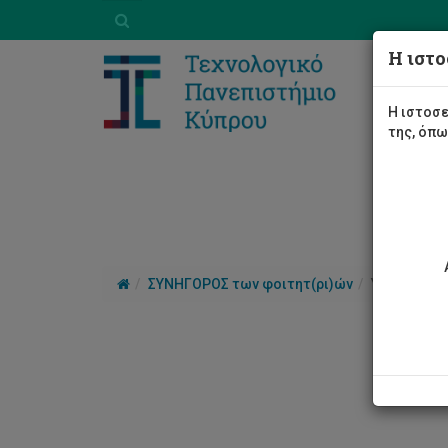
Η ιστο
Η ιστοσε
της, όπ
ΣΥΝΗΓΟΡΟΣ των φοιτητ(ρι)ών
ΥΠΟΒΟΛΗ 
Υπο