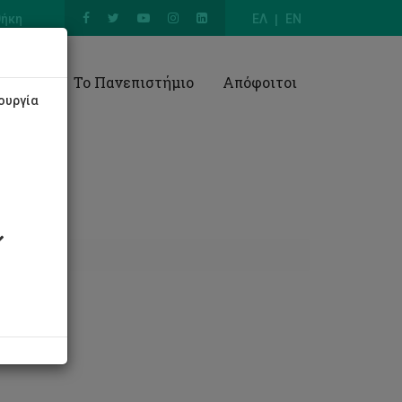
θήκη
ΕΛ
EN
Έρευνα
Το Πανεπιστήμιο
Απόφοιτοι
ουργία