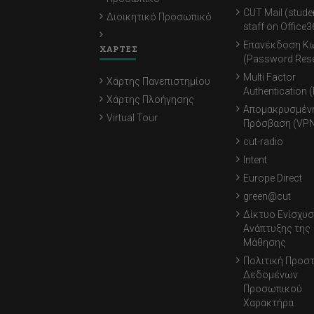
CUT Mail (stude
Διοικητικό Προσωπικό
staff on Office3
Επανέκδοση Κ
ΧΑΡΤΕΣ
(Password Rese
Multi Factor
Χάρτης Πανεπιστημίου
Authentication 
Χάρτης Πλοήγησης
Απομακρυσμέν
Virtual Tour
Πρόσβαση (VPN
cut-radio
Intent
Europe Direct
green@cut
Δίκτυο Ενίσχυσ
Ανάπτυξης της
Μάθησης
Πολιτική Προσ
Δεδομένων
Προσωπικού
Χαρακτήρα