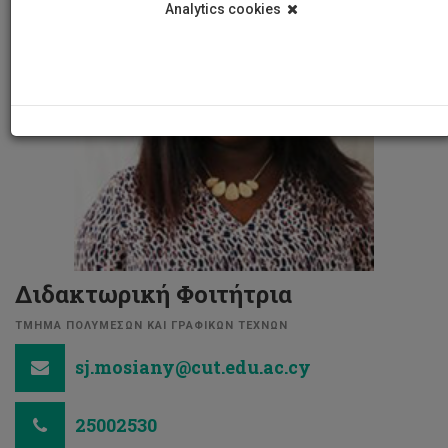
Analytics cookies
Διδακτωρική Φοιτήτρια
ΤΜΗΜΑ ΠΟΛΥΜΕΣΩΝ ΚΑΙ ΓΡΑΦΙΚΩΝ ΤΕΧΝΩΝ
sj.mosiany@cut.edu.ac.cy
25002530