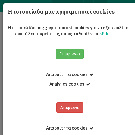
ΕΛ
EN
Η ιστοσελίδα μας χρησιμοποιεί cookies
Togg
Η ιστοσελίδα μας χρησιμοποιεί cookies για να εξασφαλίσει
navig
τη σωστή λειτουργία της, όπως καθορίζεται
εδώ
.
Σχολές
Σχολή Καλών και Εφαρμοσμένων Τεχνών
Συμφωνώ
Τμήμα Πολυμέσων και Γραφικών Τεχνών
Προγράμματα Σπουδών
Διδακτορικές σπουδές
Διδακτορικοί Φοιτητές
Sylvia Mosiany
Απαραίτητα cookies
Analytics cookies
Sylvia Mosiany
Διαφωνώ
Απαραίτητα cookies