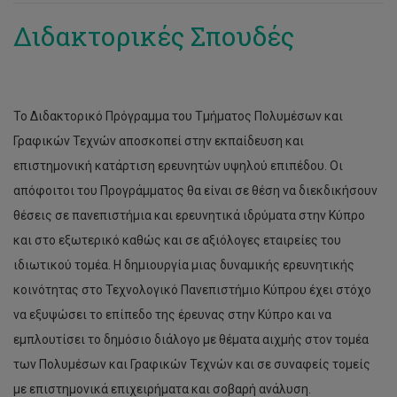
Αγγέλα Μιχαηλίδου
Διδακτορικές Σπουδές
Το Διδακτορικό Πρόγραμμα του Τμήματος Πολυμέσων και
Γραφικών Τεχνών αποσκοπεί στην εκπαίδευση και
επιστημονική κατάρτιση ερευνητών υψηλού επιπέδου. Οι
απόφοιτοι του Προγράμματος θα είναι σε θέση να διεκδικήσουν
θέσεις σε πανεπιστήμια και ερευνητικά ιδρύματα στην Κύπρο
και στο εξωτερικό καθώς και σε αξιόλογες εταιρείες του
ιδιωτικού τομέα. Η δημιουργία μιας δυναμικής ερευνητικής
κοινότητας στο Τεχνολογικό Πανεπιστήμιο Κύπρου έχει στόχο
να εξυψώσει το επίπεδο της έρευνας στην Κύπρο και να
εμπλουτίσει το δημόσιο διάλογο με θέματα αιχμής στον τομέα
των Πολυμέσων και Γραφικών Τεχνών και σε συναφείς τομείς
με επιστημονικά επιχειρήματα και σοβαρή ανάλυση.