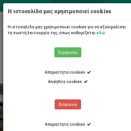
ΕΛ
EN
Η ιστοσελίδα μας χρησιμοποιεί cookies
Togg
Η ιστοσελίδα μας χρησιμοποιεί cookies για να εξασφαλίσει
navig
τη σωστή λειτουργία της, όπως καθορίζεται
εδώ
.
Σχολές
Σχολή Καλών και Εφαρμοσμένων Τεχνών
Συμφωνώ
Τμήμα Πολυμέσων και Γραφικών Τεχνών
Προγράμματα Σπουδών
Διδακτορικές σπουδές
Απαραίτητα cookies
Analytics cookies
Διαφωνώ
Απαραίτητα cookies