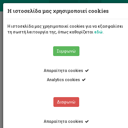
ΕΛ
EN
Η ιστοσελίδα μας χρησιμοποιεί cookies
Togg
Η ιστοσελίδα μας χρησιμοποιεί cookies για να εξασφαλίσει
navig
τη σωστή λειτουργία της, όπως καθορίζεται
εδώ
.
Σχολές
Σχολή Μηχανικής και Τεχνολογίας
Συμφωνώ
Απαραίτητα cookies
Analytics cookies
Διαφωνώ
Απαραίτητα cookies