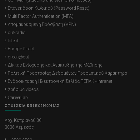
CUT Mail (students and staff on Office365)
Επανέκδοση Κωδικού (Password Reset)
Multi Factor Authentication (MFA)
Απομακρυσμένη Πρόσβαση (VPN)
cut-radio
Intent
Europe Direct
green@cut
Δίκτυο Ενίσχυσης και Ανάπτυξης της Μάθησης
Πολιτική Προστασίας Δεδομένων Προσωπικού Χαρακτήρα
Ενδοδικτυακή Ηλεκτρονική Σελίδα ΤΕΠΑΚ - Intranet
Χρήσιμα videos
CareerLab
ΣΤΟΙΧΕΙΑ ΕΠΙΚΟΙΝΩΝΙΑΣ
Αρχ. Κυπριανού 30
3036 Λεμεσός