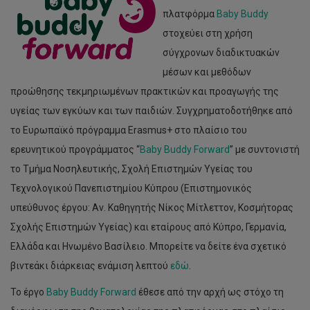
πλατφόρμα
Baby Buddy
στοχεύει στη χρήση
σύγχρονων διαδικτυακών
μέσων και μεθόδων
προώθησης τεκμηριωμένων πρακτικών και προαγωγής της
υγείας των εγκύων και των παιδιών. Συγχρηματοδοτήθηκε από
το Ευρωπαϊκό πρόγραμμα Erasmus+ στο πλαίσιο του
ερευνητικού προγράμματος “
Baby Buddy Forward
” με συντονιστή
το Τμήμα Νοσηλευτικής, Σχολή Επιστημών Υγείας του
Τεχνολογικού Πανεπιστημίου Κύπρου (Επιστημονικός
υπεύθυνος έργου: Αν. Καθηγητής Νίκος Μίτλεττον, Κοσμήτορας
Σχολής Επιστημών Υγείας) και εταίρους από Κύπρο, Γερμανία,
Ελλάδα και Ηνωμένο Βασίλειο. Μπορείτε να δείτε ένα σχετικό
βιντεάκι διάρκειας ενάμιση λεπτού
εδώ
.
Το έργο
Baby Buddy Forward
έθεσε από την αρχή ως στόχο τη