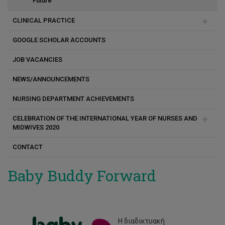
Future
CLINICAL PRACTICE
GOOGLE SCHOLAR ACCOUNTS
Εξασφάλιση έγκρισης πρακτικής άσκησης
JOB VACANCIES
Κανονισμοί κλινικής άσκησης προπτυχιακών φοιτητών
NEWS/ANNOUNCEMENTS
Κανονισμοί κλινικής άσκησης μεταπτυχιακών φοιτητών
NURSING DEPARTMENT ACHIEVEMENTS
Practicum / Clinical Training
CELEBRATION OF THE INTERNATIONAL YEAR OF NURSES AND
Πολιτική Κλινικής Άσκησης
MIDWIVES 2020
Πολιτική κλινικής άσκησης προπτυχιακών και
CONTACT
μεταπτυχιακών φοιτητών
Greeting
Πραγματοποίηση κλινικής άσκησης στα δημόσια
Photo Gallery
Baby Buddy Forward
νοσηλευτήρια
Labs
Χρήσιμα έγγραφα
Η διαδικτυακή