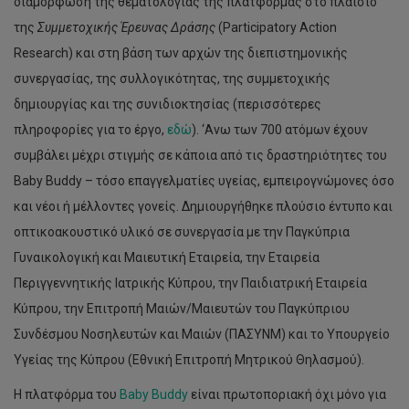
διαμόρφωση της θεματολογίας της πλατφόρμας στο πλαίσιο
της
Συμμετοχικής Έρευνας Δράσης
(Participatory Action
Research) και στη βάση των αρχών της διεπιστημονικής
συνεργασίας, της συλλογικότητας, της συμμετοχικής
δημιουργίας και της συνιδιοκτησίας (περισσότερες
πληροφορίες για το έργο,
εδώ
). ‘Ανω των 700 ατόμων έχουν
συμβάλει μέχρι στιγμής σε κάποια από τις δραστηριότητες του
Baby Buddy – τόσο επαγγελματίες υγείας, εμπειρογνώμονες όσο
και νέοι ή μέλλοντες γονείς. Δημιουργήθηκε πλούσιο έντυπο και
οπτικοακουστικό υλικό σε συνεργασία με την Παγκύπρια
Γυναικολογική και Μαιευτική Εταιρεία, την Εταιρεία
Περιγγεννητικής Ιατρικής Κύπρου, την Παιδιατρική Εταιρεία
Κύπρου, την Επιτροπή Μαιών/Μαιευτών του Παγκύπριου
Συνδέσμου Νοσηλευτών και Μαιών (ΠΑΣΥΝΜ) και το Υπουργείο
Υγείας της Κύπρου (Εθνική Επιτροπή Μητρικού Θηλασμού).
Η πλατφόρμα του
Baby Buddy
είναι πρωτοποριακή όχι μόνο για