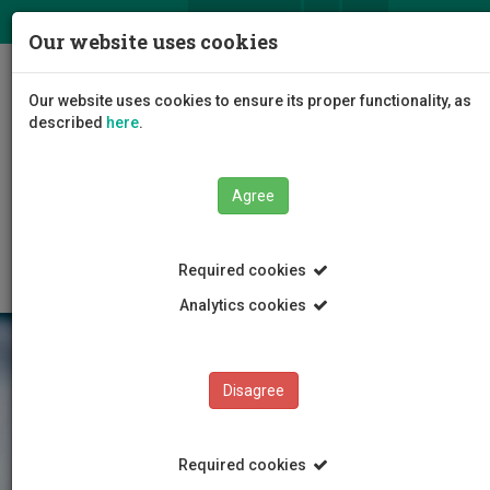
ΕΛ
EN
Our website uses cookies
Togg
Our website uses cookies to ensure its proper functionality, as
navig
described
here
.
Faculties
Faculty of Health Sciences
Agree
Department of Nursing
Research
Baby Buddy Forward
Required cookies
Analytics cookies
Disagree
Required cookies