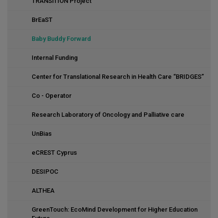
Posted Nursing Staff
TRANSiTION Project
BrEaST
Baby Buddy Forward
Internal Funding
Center for Translational Research in Health Care “BRIDGES”
Co - Operator
Research Laboratory of Oncology and Palliative care
UnBias
eCREST Cyprus
DESIPOC
ALTHEA
GreenTouch: EcoMind Development for Higher Education