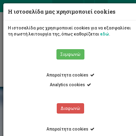
ΕΛ
EN
Η ιστοσελίδα μας χρησιμοποιεί cookies
Togg
Η ιστοσελίδα μας χρησιμοποιεί cookies για να εξασφαλίσει
navig
τη σωστή λειτουργία της, όπως καθορίζεται
εδώ
.
Σχολές
Σχολή Επιστημών Υγείας
Συμφωνώ
Τμήμα Νοσηλευτικής
Έρευνα
Care Project
First Meeting
Απαραίτητα cookies
Analytics cookies
Διαφωνώ
Απαραίτητα cookies