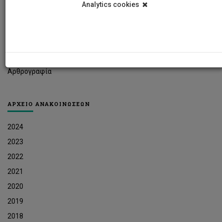
Analytics cookies
Φοιτητικά Νέα
Ερευνητικά Νέα
Ευκαιρίες Εργοδότησης
Δελτία Τύπου
Αρθρογραφία
ΑΡΧΕΙΟ ΑΝΑΚΟΙΝΩΣΕΩΝ
2024
2023
2022
2021
2020
2019
2018