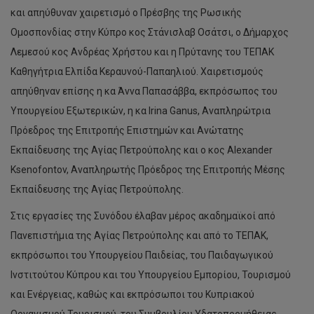
και απηύθυναν χαιρετισμό ο Πρέσβης της Ρωσικής
Ομοσπονδίας στην Κύπρο κος Στάνισλαβ Οσάτσι, ο Δήμαρχος
Λεμεσού κος Ανδρέας Χρήστου και η Πρύτανης του ΤΕΠΑΚ
Καθηγήτρια Ελπίδα Κεραυνού-Παπαηλιού. Χαιρετισμούς
απηύθηναν επίσης η κα Άννα Παπασάββα, εκπρόσωπος του
Υπουργείου Εξωτερικών, η κα Irina Ganus, Αναπληρώτρια
Πρόεδρος της Επιτροπής Επιστημών και Ανώτατης
Εκπαίδευσης της Αγίας Πετρούπολης και ο κος Alexander
Ksenofontov, Αναπληρωτής Πρόεδρος της Επιτροπής Μέσης
Εκπαίδευσης της Αγίας Πετρούπολης.
Στις εργασίες της Συνόδου έλαβαν μέρος ακαδημαϊκοί από
Πανεπιστήμια της Αγίας Πετρούπολης και από το ΤΕΠΑΚ,
εκπρόσωποι του Υπουργείου Παιδείας, του Παιδαγωγικού
Ινστιτούτου Κύπρου και του Υπουργείου Εμπορίου, Τουρισμού
και Ενέργειας, καθώς και εκπρόσωποι του Κυπριακού