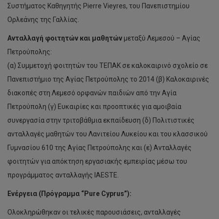
Συστήματος Καθηγητής Pierre Vieyres, του Πανεπιστημίου
Ορλεάνης της Γαλλίας.
Ανταλλαγή φοιτητών και μαθητών
μεταξύ Λεμεσού – Αγίας
Πετρούπολης:
(α) Συμμετοχή φοιτητών του ΤΕΠΑΚ σε καλοκαιρινό σχολείο σε
Πανεπιστήμιο της Αγίας Πετρούπολης το 2014 (β) Καλοκαιρινές
διακοπές στη Λεμεσό ορφανών παιδιών από την Αγία
Πετρούπολη (γ) Ευκαιρίες και προοπτικές για αμοιβαία
συνεργασία στην τριτοβάθμια εκπαίδευση (δ) Πολιτιστικές
ανταλλαγές μαθητών του Λανιτείου Λυκείου και του κλασσικού
Γυμνασίου 610 της Αγίας Πετρούπολης και (ε) Ανταλλαγές
φοιτητών για απόκτηση εργασιακής εμπειρίας μέσω του
προγράμματος ανταλλαγής IAESTE.
Ενέργεια (Πρόγραμμα “Pure Cyprus”):
Ολοκληρώθηκαν οι τελικές παρουσιάσεις, ανταλλαγές