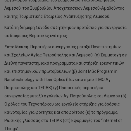
Οργανισμού Τουρισμού, του Συμβουλίου Υδατοπρομήθειας
Λεμεσού, του Συμβουλίου Αποχετεύσεων Λεμεσού-Αμαθούντας
και της Τουριστικής Εταιρείας Ανάπτυξης της Λεμεσού.
Κατά τη διήμερη Σύνοδο συζητήθηκαν προτάσεις για συνεργασία
σε διάφορες Θεματικές ενότητες:
Εκπαίδευση:
Περαιτέρω συνεργασίες μεταξύ Πανεπιστημίων
και Σχολείων Αγίας Πετρούπολης και Λεμεσού: (α) Συμμετοχή σε
Διεθνή πανεπιστημιακά προγράμματα και στήριξη ερευνητικών
και επιστημονικών πρωτοβουλιών (β) Joint MSc Program in
Νanotechnology with fiber Optics (Πανεπιστήμιο ΙΤΜΟ Αγ.
Πετρούπολης και ΤΕΠΑΚ) (γ) Προοπτικές περαιτέρω
συνεργασίας μεταξύ σχολείων Αγ. Πετρούπολης και Λεμεσού (δ)
Ο ρόλος του Τεχνοπάρκου ως εργαλείο στήριξης για δράσεις
καινοτομίας για φοιτητές και αποφοίτους (ε) το πρόγραμμα
Ρωσικής γλώσσας στο ΤΕΠΑΚ (στ) Εφαρμογές του “Internet of
Things”.