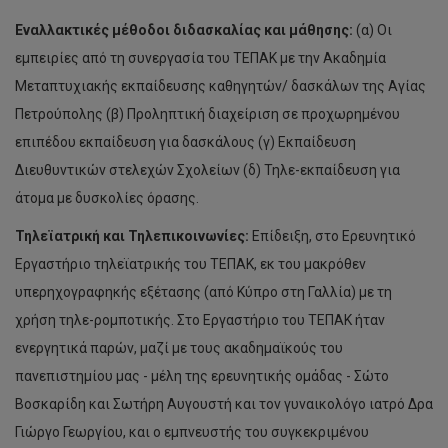
Εναλλακτικές μέθοδοι διδασκαλίας και μάθησης:
(α) Οι
εμπειρίες από τη συνεργασία του ΤΕΠΑΚ με την Ακαδημία
Μεταπτυχιακής εκπαίδευσης καθηγητών/ δασκάλων της Αγίας
Πετρούπολης (β) Προληπτική διαχείριση σε προχωρημένου
επιπέδου εκπαίδευση για δασκάλους (γ) Εκπαίδευση
Διευθυντικών στελεχών Σχολείων (δ) Τηλε-εκπαίδευση για
άτομα με δυσκολίες όρασης.
Τηλεϊατρική και Τηλεπικοινωνίες:
Επίδειξη, στο Ερευνητικό
Εργαστήριο τηλεϊατρικής του ΤΕΠΑΚ, εκ του μακρόθεν
υπερηχογραφηκής εξέτασης (από Κύπρο στη Γαλλία) με τη
χρήση τηλε-ρομποτικής. Στο Εργαστήριο του ΤΕΠΑΚ ήταν
ενεργητικά παρών, μαζί με τους ακαδημαϊκούς του
πανεπιστημίου μας - μέλη της ερευνητικής ομάδας - Σώτο
Βοσκαρίδη και Σωτήρη Αυγουστή και τον γυναικολόγο ιατρό Δρα
Γιώργο Γεωργίου, και ο εμπνευστής του συγκεκριμένου