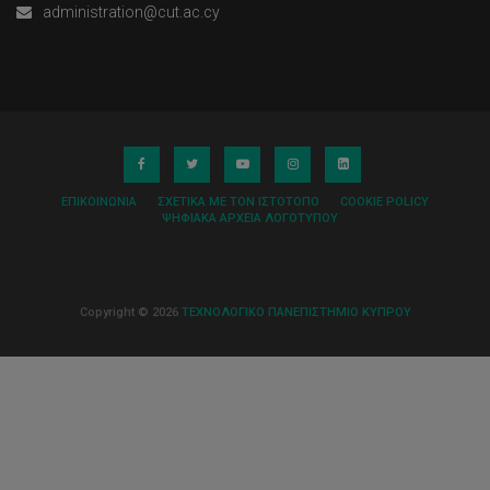
administration@cut.ac.cy
ΕΠΙΚΟΙΝΩΝΊΑ
ΣΧΕΤΙΚΆ ΜΕ ΤΟΝ ΙΣΤΌΤΟΠΟ
COOKIE POLICY
ΨΗΦΙΑΚΆ ΑΡΧΕΊΑ ΛΟΓΌΤΥΠΟΥ
Copyright © 2026
ΤΕΧΝΟΛΟΓΙΚΟ ΠΑΝΕΠΙΣΤΗΜΙΟ ΚΥΠΡΟΥ