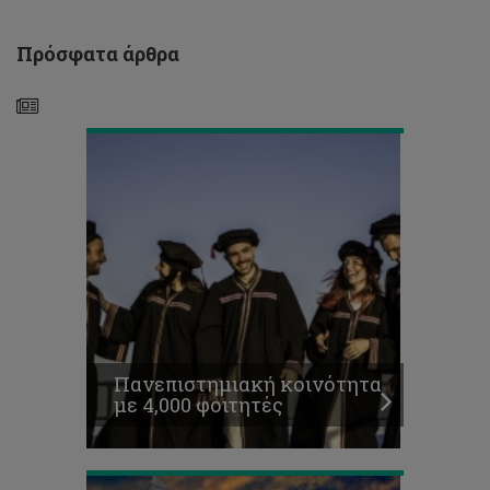
Πανεπιστημιακή
κοινότητα
με
Πρόσφατα άρθρα
4,000
φοιτητές
Προκήρυξη
Θέσεων
για
Μεταπτυχιακές
Πανεπιστημιακή κοινότητα
Σπουδές
με 4,000 φοιτητές
Επιπέδου
Μάστερ