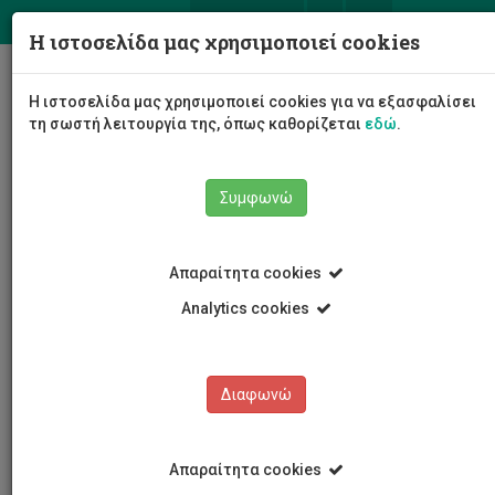
ΕΛ
EN
Η ιστοσελίδα μας χρησιμοποιεί cookies
Togg
Η ιστοσελίδα μας χρησιμοποιεί cookies για να εξασφαλίσει
navig
τη σωστή λειτουργία της, όπως καθορίζεται
εδώ
.
Συμφωνώ
Νέα και Ανακοινώσεις
Άρθρο
Απαραίτητα cookies
Analytics cookies
Διαφωνώ
ΚΑΤΗΓΟΡΙΕΣ
Νέα και Ανακοινώσεις
Απαραίτητα cookies
Συνέδρια