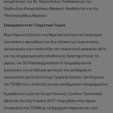
αποχέτευσης της Αγ. Πετρούπολης Vodokanal και του
Συμβουλίου Αποχετεύσεων Λεμεσού- Αμαθούντας και την
Υδατοπρομήθεια Λεμεσού.
Συνεργασία στον Τουριστικό Τομέα:
Κύριο θέμα συζήτησης στη θεματική ενότητα του τουρισμού
αποτέλεσε η προώθηση των δυο πόλεων ως τουριστικούς
προορισμούς και η ανάπτυξης του τουριστικού ρεύματος αλλά
και της επιχειρηματικής/επενδυτικής δραστηριότητας. Εκ
μέρους του St.Petersburg Institute of Hospitality έγιναν
εισηγήσεις για ανταλλαγή φοιτητών και ακαδημαϊκού
προσωπικού με το αντίστοιχο Τμήμα Διοίκησης Ξενοδοχείων
του ΤΕΠΑΚ και η ανάπτυξη κοινών ακαδημαϊκών προγραμμάτων.
Η μεγάλη επιτυχία της Κυπρο-Ρωσικής Συνόδου “Universities
Ideas Into the City Practice 2015” στηρίχθηκε στην άψογη
συνεργασία του ΤΕΠΑΚ με το Δημαρχείο Λεμεσού και τους