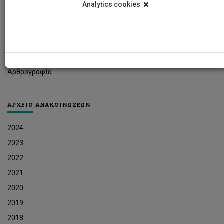
Analytics cookies
Φοιτητικά Νέα
Ερευνητικά Νέα
Ευκαιρίες Εργοδότησης
Δελτία Τύπου
Αρθρογραφία
ΑΡΧΕΙΟ ΑΝΑΚΟΙΝΩΣΕΩΝ
2024
2023
2022
2021
2020
2019
2018