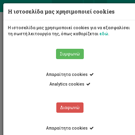
ΕΛ
EN
Η ιστοσελίδα μας χρησιμοποιεί cookies
Togg
Η ιστοσελίδα μας χρησιμοποιεί cookies για να εξασφαλίσει
navig
τη σωστή λειτουργία της, όπως καθορίζεται
εδώ
.
Συμφωνώ
Νέα και Ανακοινώσεις
Άρθρο
Απαραίτητα cookies
Analytics cookies
Διαφωνώ
ΚΑΤΗΓΟΡΙΕΣ
Νέα και Ανακοινώσεις
Απαραίτητα cookies
Συνέδρια