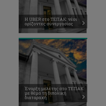
στο
ΤΕΠΑΚ
με
θέμα
Η UBER στο ΤΕΠΑΚ: νέοι
τη
ορίζοντες συνεργασίας
διπολική
διαταραχή
Διάκριση
της
Έναρξη μελέτης στο ΤΕΠΑΚ
Διδακτορικής
με θέμα τη διπολική
Φοιτήτριας
διαταραχή
Άννας
Χατζηιωάννου