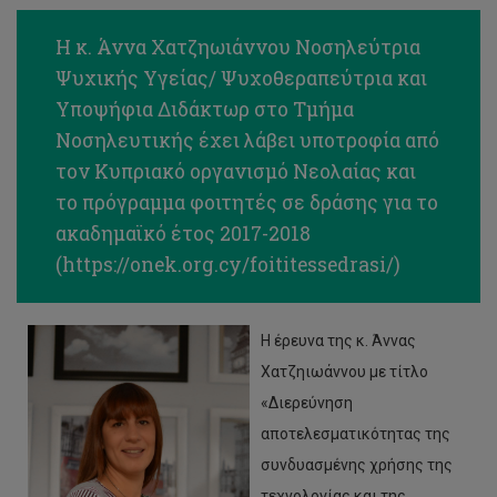
Η κ. Άννα Χατζηωιάννου Νοσηλεύτρια
Ψυχικής Υγείας/ Ψυχοθεραπεύτρια και
Υποψήφια Διδάκτωρ στο Τμήμα
Νοσηλευτικής έχει λάβει υποτροφία από
τον Κυπριακό οργανισμό Νεολαίας και
το πρόγραμμα φοιτητές σε δράσης για το
ακαδημαϊκό έτος 2017-2018
(
https://onek.org.cy/foititessedrasi/
)
Η έρευνα της κ. Άννας
Χατζηιωάννου με τίτλο
«Διερεύνηση
αποτελεσματικότητας της
συνδυασμένης χρήσης της
τεχνολογίας και της