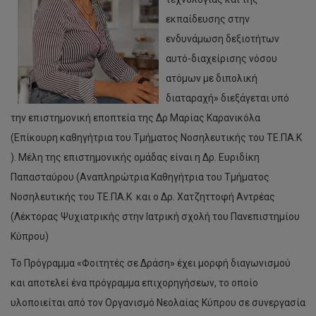
εκπαίδευσης στην
ενδυνάμωση δεξιοτήτων
αυτό-διαχείρισης νόσου
ατόμων με διπολική
διαταραχή» διεξάγεται υπό
την επιστημονική εποπτεία της Δρ Μαρίας Καρανικόλα
(Επίκουρη καθηγήτρια του Τμήματος Νοσηλευτικής του ΤΕ.ΠΑ.Κ
). Μέλη της επιστημονικής ομάδας είναι η Δρ. Ευριδίκη
Παπασταύρου (Αναπληρώτρια Καθηγήτρια του Τμήματος
Νοσηλευτικής του ΤΕ.ΠΑ.Κ και ο Δρ. Χατζηττοφή Αντρέας
(Λέκτορας Ψυχιατρικής στην Ιατρική σχολή του Πανεπιστημίου
Κύπρου)
Το Πρόγραμμα «Φοιτητές σε Δράση» έχει μορφή διαγωνισμού
και αποτελεί ένα πρόγραμμα επιχορηγήσεων, το οποίο
υλοποιείται από τον Οργανισμό Νεολαίας Κύπρου σε συνεργασία