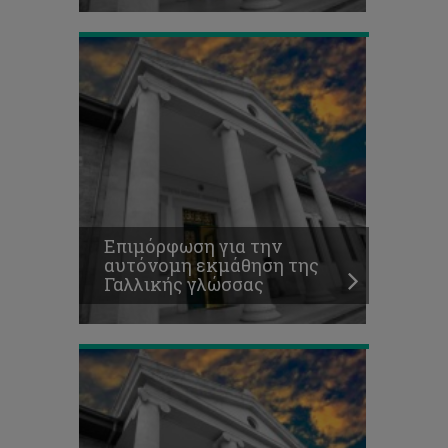
Το
Κέντρο
Γλωσσών
του
ΤΕΠΑΚ
γιορτάζει
και
Επιμόρφωση για την
φέτος
αυτόνομη εκμάθηση της
τον
Γαλλικής γλώσσας
μήνα
Γαλλοφωνίας