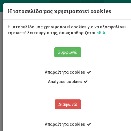
ΕΛ
EN
Η ιστοσελίδα μας χρησιμοποιεί cookies
Togg
Η ιστοσελίδα μας χρησιμοποιεί cookies για να εξασφαλίσει
navig
τη σωστή λειτουργία της, όπως καθορίζεται
εδώ
.
Συμφωνώ
Νέα και Ανακοινώσεις
Άρθρο
Απαραίτητα cookies
Analytics cookies
Διαφωνώ
ΚΑΤΗΓΟΡΙΕΣ
Νέα και Ανακοινώσεις
Απαραίτητα cookies
Συνέδρια