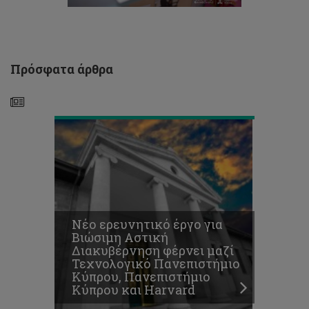
Τεχνολογικό
Πανεπιστήμιο
Κύπρου,
Πανεπιστήμιο
Κύπρου
Πρόσφατα άρθρα
και
Harvard
Επιμόρφωση
Νέο ερευνητικό έργο για
για
Βιώσιμη Αστική
την
Διακυβέρνηση φέρνει μαζί
αυτόνομη
Τεχνολογικό Πανεπιστήμιο
εκμάθηση
Κύπρου, Πανεπιστήμιο
της
Κύπρου και Harvard
Γαλλικής
γλώσσας