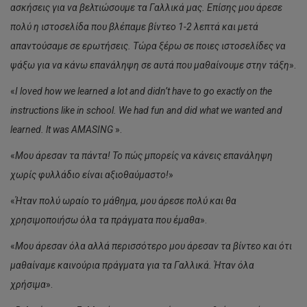
ασκήσεις για να βελτιώσουμε τα Γαλλικά μας. Επίσης μου άρεσε
πολύ η ιστοσελίδα που βλέπαμε βίντεο 1-2 λεπτά και μετά
απαντούσαμε σε ερωτήσεις. Τώρα ξέρω σε ποιες ιστοσελίδες να
ψάξω για να κάνω επανάληψη σε αυτά που μαθαίνουμε στην τάξη
».
«
I loved how we learned a lot and didn’t have to go exactly on the
instructions like in school. We had fun and did what we wanted and
learned. lt was AMASING
».
«
Μου άρεσαν τα πάντα! Το πώς μπορείς να κάνεις επανάληψη
χωρίς φυλλάδιο είναι αξιοθαύμαστο!
»
«
Ήταν πολύ ωραίο το μάθημα, μου άρεσε πολύ και θα
χρησιμοποιήσω όλα τα πράγματα που έμαθα
».
«
Μου άρεσαν όλα αλλά περισσότερο μου άρεσαν τα βίντεο και ότι
μαθαίναμε καινούρια πράγματα για τα Γαλλικά. Ήταν όλα
χρήσιμα
».