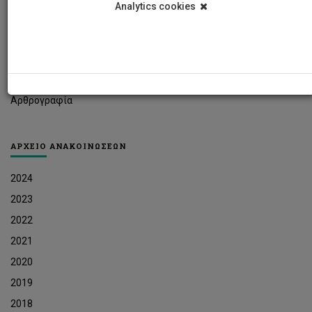
Analytics cookies
Φοιτητικά Νέα
Ερευνητικά Νέα
Ευκαιρίες Εργοδότησης
Δελτία Τύπου
Αρθρογραφία
ΑΡΧΕΙΟ ΑΝΑΚΟΙΝΩΣΕΩΝ
2024
2023
2022
2021
2020
2019
2018