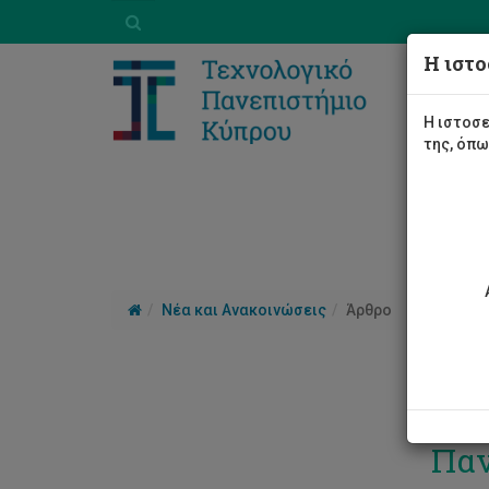
Η ιστο
Η ιστοσε
της, όπ
Νέα και Ανακοινώσεις
Άρθρο
Παρ
Παν