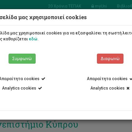
20 Χρόνια ΤΕΠΑΚ
myUni
Βιβλιο
σελίδα μας χρησιμοποιεί cookies
Φοιτητές/τριες
Σπουδές
λίδα μας χρησιμοποιεί cookies για να εξασφαλίσει τη σωστή λειτ
ως καθορίζεται
εδώ
.
Συμφωνώ
Διαφωνώ
Απαραίτητα cookies
Απαραίτητα cookies
Analytics cookies
Analytics cookies
ουσίαση Κέντρου Αριστείας RI
επιστήμιο Κύπρου