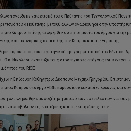
ήλωση άνοιξε με χαιρετισμό του ο Πρύτανης του Τεχνολογικού Πανε
ιρετισμό του ο Πρύτανης, μεταξύ άλλων αναφέρθηκε στην υποστήριξη
τήμιο Κύπρου. Επίσης αναφέρθηκε στην σημασία του έργου για την 
γικής και οικονομικής ανάπτυξης της Κύπρου και της Ευρώπης.
ησε παρουσίαση του στρατηγικού προγραμματισμού του Κέντρου Αριστ
υ. Ο κ. Νικολάου ανάπτυξε τους στρατηγικούς στόχους του κέντρου 
ιμότητας του RISE.
έχεια η Επίκουρη Καθηγήτρια Δέσποινα Μιχαήλ Γρηγορίου, Επιστημον
τημίου Κύπρου στο έργο RISE, παρουσίασε ευκαιρίες έρευνας και συν
ωση ολοκληρώθηκε με συζήτηση μεταξύ των συντελεστών και των με
ητα να υποβάλουν τις ερωτήσεις και της εισηγήσεις τους.