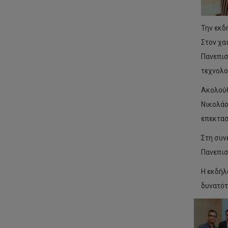
Την εκδ
Στον χα
Πανεπισ
τεχνολο
Ακολούθ
Νικολάο
επεκτασ
Στη συν
Πανεπισ
Η εκδήλ
δυνατότ