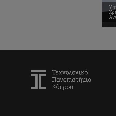
Υπ
Χρ
Αν