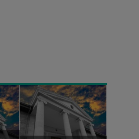
Πρόσκληση
στην
καταληκτική
δημόσια
εκδήλωση
του
Ευρωπαϊκού
έργου
INTELed