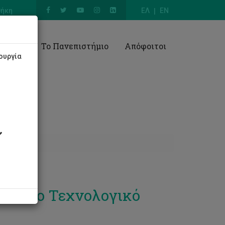
θήκη
ΕΛ
EN
Έρευνα
Το Πανεπιστήμιο
Απόφοιτοι
ουργία
SE στο Τεχνολογικό