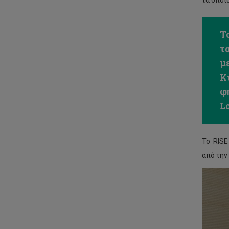
τα οποί
Τ
τ
μ
Κ
φ
L
To RISE
από την