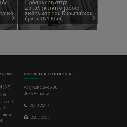
κής
Πρόσκληση στην
καταληκτική δημόσια
τρικό
εκδήλωση του Ευρωπαϊκού
έργου INTELed
ΔΕΣΜΟΙ
ΣΤΟΙΧΕΙΑ ΕΠΙΚΟΙΝΩΝΙΑΣ
l (SIS)
Αρχ. Κυπριανού 30
3036 Λεμεσός
dle)
nts and
2500 2500
65)
ωδικού
2500 2750
t)