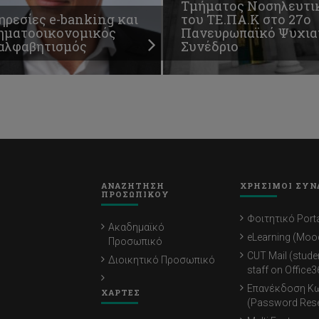
Τμήματος Νοσηλευτι
ηρεσίες e-banking και
του ΤΕ.ΠΑ.Κ στο 27ο
ηματοοικονομικός
Πανευρωπαϊκό Ψυχια
αλφαβητισμός
Συνέδριο
ΑΝΑΖΗΤΗΣΗ
ΧΡΗΣΙΜΟΙ ΣΥΝ
ΠΡΟΣΩΠΙΚΟΥ
Φοιτητικό Porta
Ακαδημαϊκό
eLearning (Moo
Προσωπικό
CUT Mail (stude
Διοικητικό Προσωπικό
staff on Office3
Επανέκδοση Κ
ΧΑΡΤΕΣ
(Password Rese