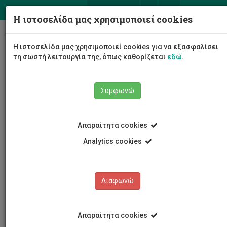
ΕΛ
EN
Η ιστοσελίδα μας χρησιμοποιεί cookies
Togg
Η ιστοσελίδα μας χρησιμοποιεί cookies για να εξασφαλίσει
navig
τη σωστή λειτουργία της, όπως καθορίζεται
εδώ
.
Συμφωνώ
Νέα και Ανακοινώσεις
Άρθρο
Απαραίτητα cookies
Analytics cookies
Διαφωνώ
ΚΑΤΗΓΟΡΙΕΣ
Νέα και Ανακοινώσεις
Απαραίτητα cookies
Συνέδρια