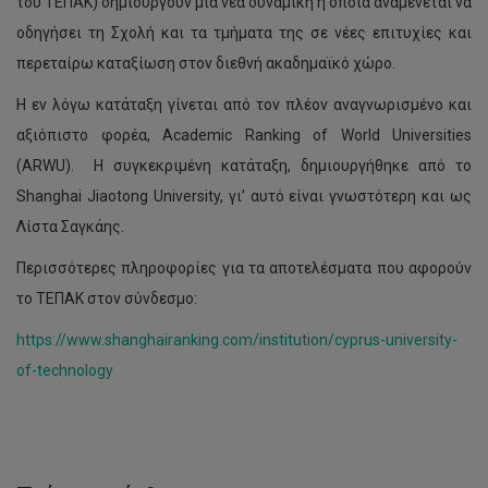
του ΤΕΠΑΚ) δημιουργούν μια νέα δυναμική η οποία αναμένεται να
οδηγήσει τη Σχολή και τα τμήματα της σε νέες επιτυχίες και
περεταίρω καταξίωση στον διεθνή ακαδημαϊκό χώρο.
Η εν λόγω κατάταξη γίνεται από τον πλέον αναγνωρισμένο και
αξιόπιστο φορέα, Academic Ranking of World Universities
(ARWU). Η συγκεκριμένη κατάταξη, δημιουργήθηκε από το
ΤΕΠΑΚ:
Shanghai Jiaotong University, γι’ αυτό είναι γνωστότερη και ως
Οι
Λίστα Σαγκάης.
εταίροι
του
Περισσότερες πληροφορίες για τα αποτελέσματα που αφορούν
ευρωπαϊκού
έργου
το ΤΕΠΑΚ στον σύνδεσμο:
Gender-
SMART
https://www.shanghairanking.com/institution/cyprus-university-
μοιράζονται
of-technology
τις
καλές
πρακτικές
για
την
ισότητα