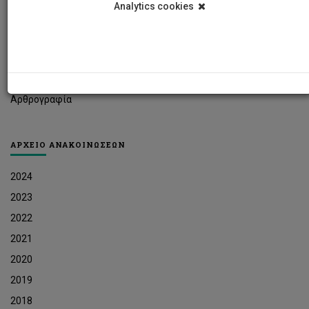
Analytics cookies
Φοιτητικά Νέα
Ερευνητικά Νέα
Ευκαιρίες Εργοδότησης
Δελτία Τύπου
Αρθρογραφία
ΑΡΧΕΙΟ ΑΝΑΚΟΙΝΩΣΕΩΝ
2024
2023
2022
2021
2020
2019
2018