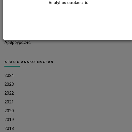
Analytics cookies
Φοιτητικά Νέα
Ερευνητικά Νέα
Ευκαιρίες Εργοδότησης
Δελτία Τύπου
Αρθρογραφία
ΑΡΧΕΙΟ ΑΝΑΚΟΙΝΩΣΕΩΝ
2024
2023
2022
2021
2020
2019
2018