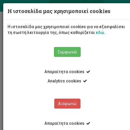
ΕΛ
EN
Η ιστοσελίδα μας χρησιμοποιεί cookies
Togg
Η ιστοσελίδα μας χρησιμοποιεί cookies για να εξασφαλίσει
navig
τη σωστή λειτουργία της, όπως καθορίζεται
εδώ
.
Συμφωνώ
Νέα και Ανακοινώσεις
Άρθρο
Απαραίτητα cookies
Analytics cookies
Διαφωνώ
ΚΑΤΗΓΟΡΙΕΣ
Νέα και Ανακοινώσεις
Απαραίτητα cookies
Συνέδρια