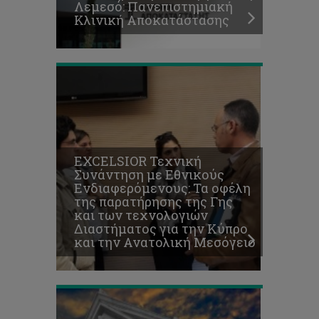
Λεμεσό: Πανεπιστημιακή
την
Κλινική Αποκατάστασης
Ανατολική
Μεσόγειο
EXCELSIOR Τεχνική
Συνάντηση με Εθνικούς
Research
Ενδιαφερόμενους: Τα οφέλη
Colloquium
της παρατήρησης της Γης
on
και των τεχνολογιών
21st
Διαστήματος για την Κύπρο
century
και την Ανατολική Μεσόγειο
Language
Practices