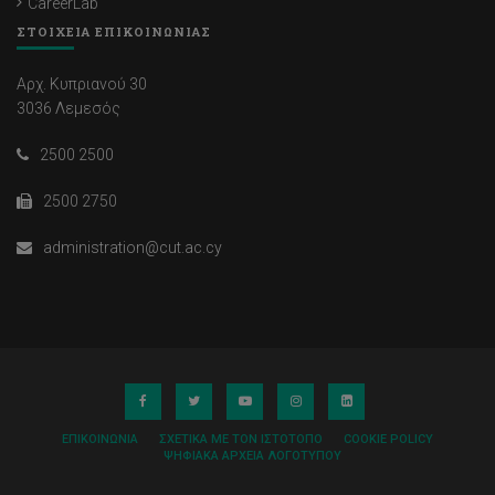
CareerLab
ΣΤΟΙΧΕΙΑ ΕΠΙΚΟΙΝΩΝΙΑΣ
Αρχ. Κυπριανού 30
3036 Λεμεσός
2500 2500
2500 2750
administration@cut.ac.cy
ΕΠΙΚΟΙΝΩΝΊΑ
ΣΧΕΤΙΚΆ ΜΕ ΤΟΝ ΙΣΤΌΤΟΠΟ
COOKIE POLICY
ΨΗΦΙΑΚΆ ΑΡΧΕΊΑ ΛΟΓΌΤΥΠΟΥ