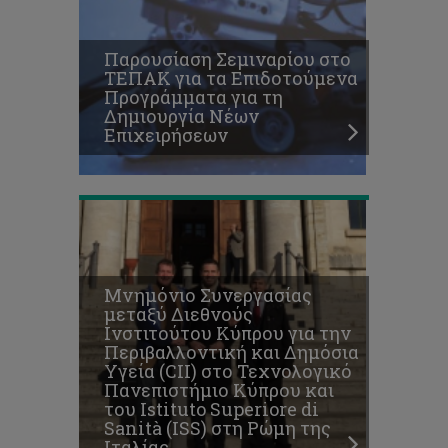
Istituto
Superiore
di
Παρουσίαση Σεμιναρίου στο
Sanità
ΤΕΠΑΚ για τα Επιδοτούμενα
(ISS)
Προγράμματα για τη
στη
Δημιουργία Νέων
Ρώμη
Επιχειρήσεων
της
Ιταλίας
Επιστημονική
συμβολή
της
Μνημόνιο Συνεργασίας
NASA
μεταξύ Διεθνούς
στη
Ινστιτούτου Κύπρου για την
δημιουργία
Περιβαλλοντική και Δημόσια
του
Υγεία (CII) στο Τεχνολογικό
νέου
Πανεπιστήμιο Κύπρου και
Κέντρου
του Istituto Superiore di
Αριστείας
Sanità (ISS) στη Ρώμη της
«ΕΡΑΤΟΣΘΕΝΗΣ»
Ιταλίας