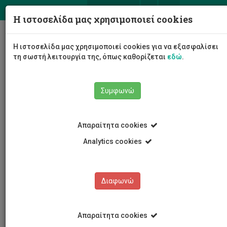
ΕΛ
EN
Η ιστοσελίδα μας χρησιμοποιεί cookies
Togg
Η ιστοσελίδα μας χρησιμοποιεί cookies για να εξασφαλίσει
navig
τη σωστή λειτουργία της, όπως καθορίζεται
εδώ
.
Συμφωνώ
Νέα και Ανακοινώσεις
Άρθρο
Απαραίτητα cookies
Analytics cookies
Διαφωνώ
ΚΑΤΗΓΟΡΙΕΣ
Νέα και Ανακοινώσεις
Απαραίτητα cookies
Συνέδρια