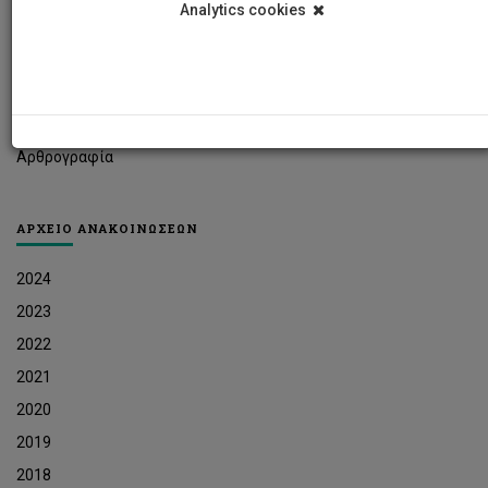
Analytics cookies
Φοιτητικά Νέα
Ερευνητικά Νέα
Ευκαιρίες Εργοδότησης
Δελτία Τύπου
Αρθρογραφία
ΑΡΧΕΙΟ ΑΝΑΚΟΙΝΩΣΕΩΝ
2024
2023
2022
2021
2020
2019
2018