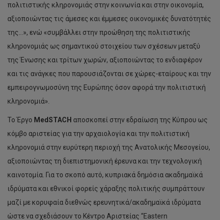
πολιτιστικής κληρονομιάς στην κοινωνία και στην οικονομία,
αξιοποιώντας τις άμεσες και έμμεσες οικονομικές δυνατότητές
της…», ενώ «συμβάλλει στην προώθηση της πολιτιστικής
κληρονομιάς ως σημαντικού στοιχείου των σχέσεων μεταξύ
της Ένωσης και τρίτων χωρών, αξιοποιώντας το ενδιαφέρον
και τις ανάγκες που παρουσιάζονται σε χώρες-εταίρους και την
εμπειρογνωμοσύνη της Ευρώπης όσον αφορά την πολιτιστική
κληρονομιά».
Το Έργο
MedSTACH
αποσκοπεί στην εδραίωση της Κύπρου ως
κόμβο αριστείας για την αρχαιολογία και την πολιτιστική
κληρονομιά στην ευρύτερη περιοχή της Ανατολικής Μεσογείου,
αξιοποιώντας τη διεπιστημονική έρευνα και την τεχνολογική
καινοτομία. Για το σκοπό αυτό, κυπριακά δημόσια ακαδημαϊκά
ιδρύματα και εθνικοί φορείς χάραξης πολιτικής συμπράττουν
μαζί με κορυφαία διεθνώς ερευνητικά/ακαδημαϊκά ιδρύματα
ώστε να σχεδιάσουν το Κέντρο Αριστείας “Eastern