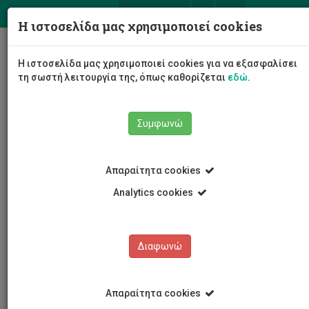
ΕΛ
EN
Η ιστοσελίδα μας χρησιμοποιεί cookies
Togg
Η ιστοσελίδα μας χρησιμοποιεί cookies για να εξασφαλίσει
navig
τη σωστή λειτουργία της, όπως καθορίζεται
εδώ
.
Συμφωνώ
Νέα και Ανακοινώσεις
Άρθρο
Απαραίτητα cookies
Analytics cookies
Διαφωνώ
ΚΑΤΗΓΟΡΙΕΣ
Νέα και Ανακοινώσεις
Απαραίτητα cookies
Συνέδρια