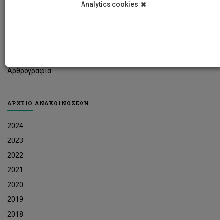
Analytics cookies
Φοιτητικά Νέα
Ερευνητικά Νέα
Ευκαιρίες Εργοδότησης
Δελτία Τύπου
Αρθρογραφία
ΑΡΧΕΙΟ ΑΝΑΚΟΙΝΩΣΕΩΝ
2024
2023
2022
2021
2020
2019
2018