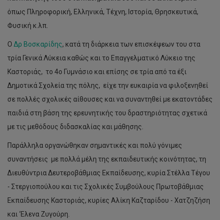
όπως Πληροφορική, Ελληνικά, Τέχνη, Ιστορία, Θρησκευτικά,
Φυσική κ.λπ.
Ο
Δρ Βοσκαρίδης
, κατά τη διάρκεια των επισκέψεων του στα
τρία Γενικά Λύκεια καθώς και το Επαγγελματικό Λύκειο της
Καστοριάς, το 4ο Γυμνάσιο και επίσης σε τρία από τα έξι
Δημοτικά Σχολεία της πόλης, είχε την ευκαιρία να φιλοξενηθεί
σε πολλές σχολικές αίθουσες και να συναντηθεί με εκατοντάδες
παιδιά στη βάση της ερευνητικής του δραστηριότητας σχετικά
με τις μεθόδους διδασκαλίας και μάθησης.
Παράλληλα οργανώθηκαν σημαντικές και πολύ γόνιμες
συναντήσεις με πολλά μέλη της εκπαιδευτικής κοινότητας, τη
Διευθύντρια Δευτεροβάθμιας Εκπαίδευσης, κυρία Στέλλα Τέγου
- Στεργιοπούλου και τις Σχολικές Συμβούλους Πρωτοβάθμιας
Εκπαίδευσης Καστοριάς, κυρίες Αλίκη Καζταρίδου - Χατζηζήση
και ‘Ελενα Ζυγούρη.