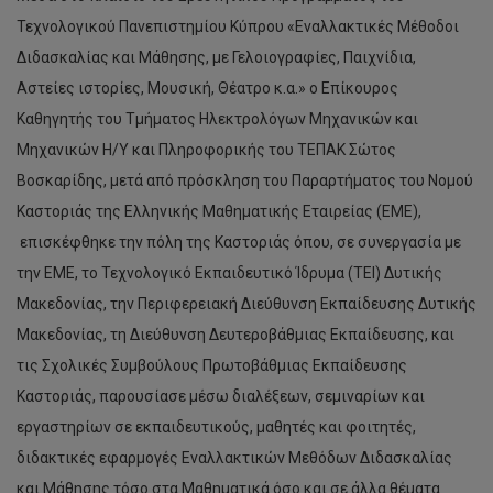
Τεχνολογικού Πανεπιστημίου Κύπρου «Εναλλακτικές Μέθοδοι
Διδασκαλίας και Μάθησης, με Γελοιογραφίες, Παιχνίδια,
Αστείες ιστορίες, Μουσική, Θέατρο κ.α.» ο Επίκουρος
Καθηγητής του Τμήματος Ηλεκτρολόγων Μηχανικών και
Μηχανικών Η/Υ και Πληροφορικής του ΤΕΠΑΚ Σώτος
Βοσκαρίδης, μετά από πρόσκληση του Παραρτήματος του Νομού
Καστοριάς της Ελληνικής Μαθηματικής Εταιρείας (ΕΜΕ),
επισκέφθηκε την πόλη της Καστοριάς όπου, σε συνεργασία με
την ΕΜΕ, το Τεχνολογικό Εκπαιδευτικό Ίδρυμα (ΤΕΙ) Δυτικής
Μακεδονίας, την Περιφερειακή Διεύθυνση Εκπαίδευσης Δυτικής
Μακεδονίας, τη Διεύθυνση Δευτεροβάθμιας Εκπαίδευσης, και
τις Σχολικές Συμβούλους Πρωτοβάθμιας Εκπαίδευσης
Καστοριάς, παρουσίασε μέσω διαλέξεων, σεμιναρίων και
εργαστηρίων σε εκπαιδευτικούς, μαθητές και φοιτητές,
διδακτικές εφαρμογές Εναλλακτικών Μεθόδων Διδασκαλίας
και Μάθησης τόσο στα Μαθηματικά όσο και σε άλλα θέματα