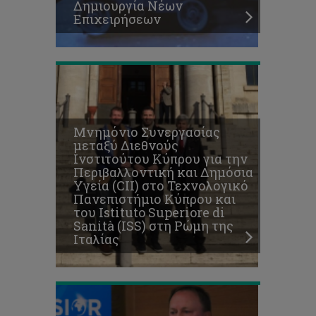
Δημιουργία Νέων
Ρώμη
Επιχειρήσεων
της
Ιταλίας
Επιστημονική
συμβολή
της
Μνημόνιο Συνεργασίας
NASA
μεταξύ Διεθνούς
στη
Ινστιτούτου Κύπρου για την
δημιουργία
Περιβαλλοντική και Δημόσια
του
Υγεία (CII) στο Τεχνολογικό
νέου
Πανεπιστήμιο Κύπρου και
Κέντρου
του Istituto Superiore di
Αριστείας
Sanità (ISS) στη Ρώμη της
«ΕΡΑΤΟΣΘΕΝΗΣ»
Ιταλίας
στο
ΤΕΠΑΚ