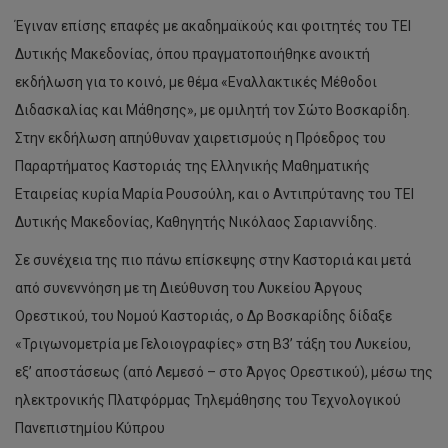
Έγιναν επίσης επαφές με ακαδημαϊκούς και φοιτητές του ΤΕΙ
Δυτικής Μακεδονίας, όπου πραγματοποιήθηκε ανοικτή
εκδήλωση για το κοινό, με θέμα «Εναλλακτικές Μέθοδοι
Διδασκαλίας και Μάθησης», με ομιλητή τον Σώτο Βοσκαρίδη.
Στην εκδήλωση απηύθυναν χαιρετισμούς η Πρόεδρος του
Παραρτήματος Καστοριάς της Ελληνικής Μαθηματικής
Εταιρείας κυρία Μαρία Ρουσούλη, και ο Αντιπρύτανης του ΤΕΙ
Δυτικής Μακεδονίας, Καθηγητής Νικόλαος Σαριαννίδης.
Σε συνέχεια της πιο πάνω επίσκεψης στην Καστοριά και μετά
από συνεννόηση με τη Διεύθυνση του Λυκείου Άργους
Ορεστικού, του Νομού Καστοριάς, ο Δρ Βοσκαρίδης δίδαξε
«Τριγωνομετρία με Γελοιογραφίες» στη Β3’ τάξη του Λυκείου,
εξ’ αποστάσεως (από Λεμεσό – στο Άργος Ορεστικού), μέσω της
ηλεκτρονικής Πλατφόρμας Τηλεμάθησης του Τεχνολογικού
Πανεπιστημίου Κύπρου