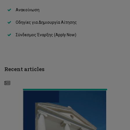
Ανακοίνωση
Διάλεξη
Δρ
Δημήτρη
Οδηγίες για Δημιουργία Αίτησης
Νανόπουλου
-
Σύνδεσμος Έναρξης (Apply Now)
Προς
έναν
νέο
κόσμο,
προς
ένα
Recent articles
νέο
πανεπιστήμιο
Applications
for
Postgraduate
Studies