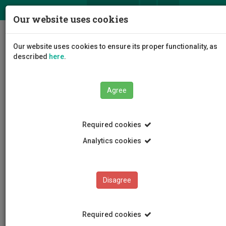
ΕΛ
EN
Our website uses cookies
Togg
Our website uses cookies to ensure its proper functionality, as
navig
described
here
.
Agree
News and Announcements
Article
Required cookies
Analytics cookies
Disagree
CATEGORIES
News and Announcements
Required cookies
Conferences