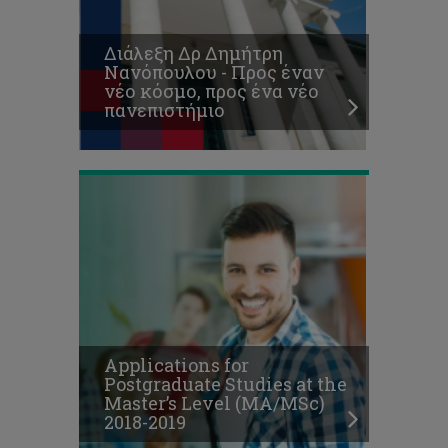
at
the
Διάλεξη Δρ Δημήτρη
Master’s
Νανόπουλου - Προς έναν
Level
νέο κόσμο, προς ένα νέο
(MA/MSc)
πανεπιστήμιο
2018-
2019
Κυκλοφόρησε
το
ενημερωτικό
έντυπο
«Πληροφορίες
για
υποψήφιους
Applications for
μεταπτυχιακούς
Postgraduate Studies at the
φοιτητές
Master’s Level (MA/MSc)
επιπέδου
2018-2019
Μάστερ
2018/2019»