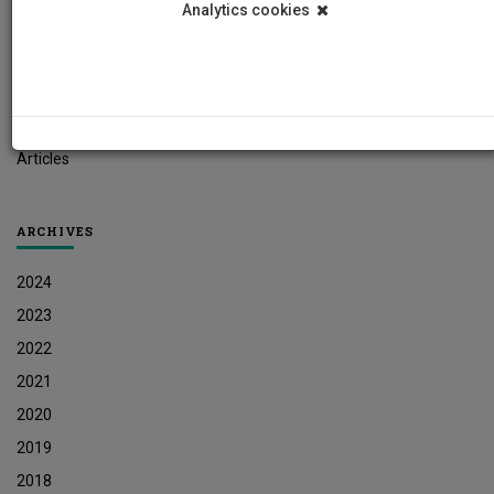
Analytics cookies
Student News
Research News
Job Vacancies
Press Releases
Articles
ARCHIVES
2024
2023
2022
2021
2020
2019
2018