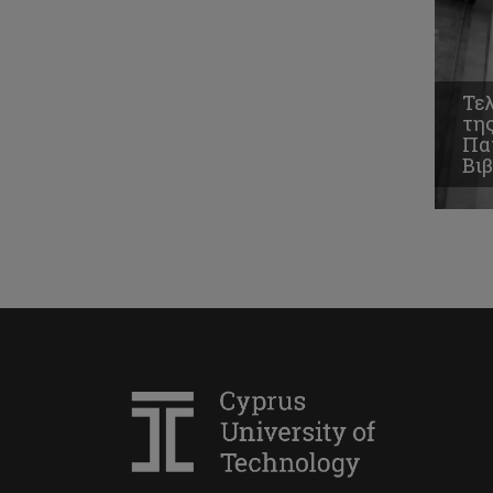
Τε
τη
Πα
Βι