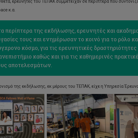
θετα, ερευνητές του ΤΕΠΑΚ συμμετείχαν σε περίπτερα που συντονίζο
ace κ.α.
τα περίπτερα της εκδήλωσης, ερευνητές και ακαδημ
γασίες τους και ενημέρωσαν το κοινό για το ρόλο κ
γχρονο κόσμο, για τις ερευνητικές δραστηριότητες
ανεπιστήμιο καθώς και για τις καθημερινές πρακτι
ους αποτελεσμάτων.
ονισμό της εκδήλωσης, εκ μέρους του ΤΕΠΑΚ, είχε η Υπηρεσία Έρευνα