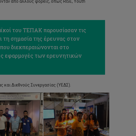
νταν από άλλους φορείς, όπως RISE, Youth
αϊκοί του ΤΕΠΑΚ παρουσίασαν τις
αι τη σημασία της έρευνας στον
 που διεκπεραιώνονται στο
κές εφαρμογές των ερευνητικών
ς και Διεθνούς Συνεργασίας (ΥΕΔΣ).