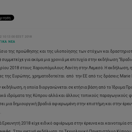
2 10:13:00 EEST 2018
ΙΚΆ ΝΈΑ
ίσιο της προώθησης και της υλοποίησης των στόχων και δραστηριοτ
)
συμμετείχε για ακόμα μια χρονιά με επιτυχία στην εκδήλωση “Βραδι
ρίου 2018 στους Χαρουπόμυλους Λανίτη στην Λεμεσό. Η εκδήλωση, η
ες της Ευρώπης, χρηματοδοτείται από την ΕΕ από τις δράσεις Marie
ν εκδήλωση, η οποία διοργανώνεται σε ετήσια βάση από το Ίδρυμα Π
ικά ιδρύματα της Κύπρου αλλά και άλλους τοπικούς παραγωγικούς φορ
ει μια δημιουργική βραδιά αφιερωμένη στην επιστήμη και στην έρευν
.
ά Ερευνητή 2018 είχε ειδικό αφιέρωμα στην έρευνα και καινοτομία σ
ομιάς
. Στην φετινή εκδήλωση, το Τεχνολογικό Πανεπιστήμιο Κύπρου