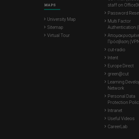
MAPS
staff on Office3
Password Rese
University Map
Multi Factor
Sitemap
Authentication 
Virtual Tour
Απομακρυσμέν
Πρόσβαση (VPN
cut-radio
Intent
Europe Direct
green@cut
Learning Devel
Network
Personal Data
Protection Poli
Intranet
Useful Videos
CareerLab