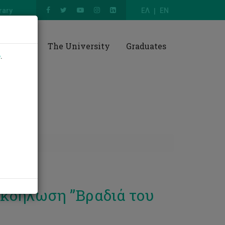
rary
ΕΛ
EN
esearch
The University
Graduates
e
.
κδήλωση ”Βραδιά του