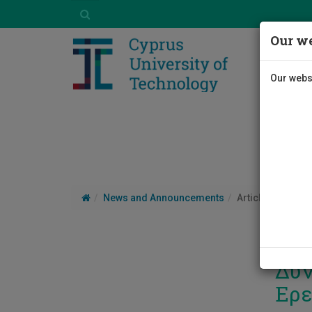
Our we
Our websi
News and Announcements
Article
Δυν
Ερε