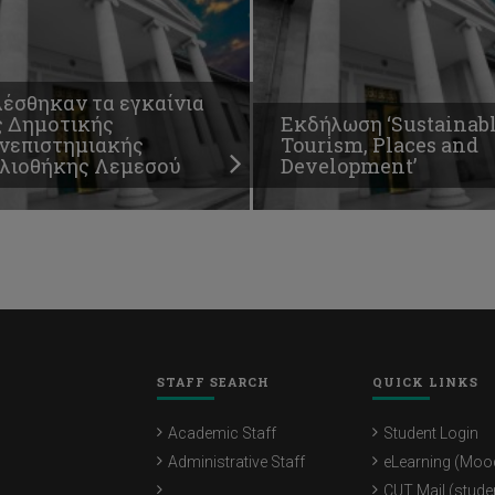
λέσθηκαν τα εγκαίνια
ς Δημοτικής
Εκδήλωση ‘Sustainab
νεπιστημιακής
Tourism, Places and
βλιοθήκης Λεμεσού
Development’
STAFF SEARCH
QUICK LINKS
Academic Staff
Student Login
Administrative Staff
eLearning (Moo
CUT Mail (stude