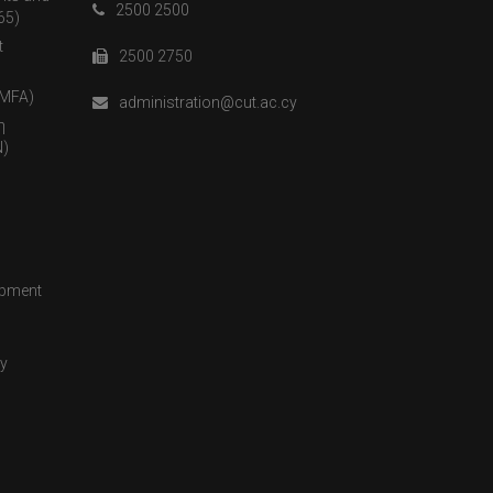
2500 2500
65)
t
2500 2750
(MFA)
administration@cut.ac.cy
η
)
opment
cy