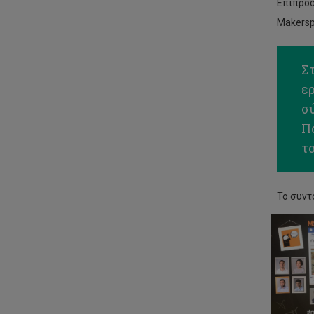
Επιπρόσ
Makersp
Σ
ερ
σύ
Π
τ
Το συντ