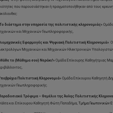
ιότητες που παρουσιάστηκαν ή πραγματοποιήθηκαν από τους ερευν
 ακόλουθες:
Το διάστημα στην υπηρεσία της πολιτιστικής κληρονομιάς»
Ομάδα
ηχανικών και Μηχανικών Γεωπληροφορικής,
Βιομηχανικές Εφαρμογές και Ψηφιακή Πολιτιστική Κληρονομιά»
Ο
λεκτρολόγων Μηχανικών και Μηχανικών Ηλεκτρονικών Υπολογιστών
Μάθε το (Μάθημα σου) Νεράκι!»
Ομάδα Επίκουρης Καθηγήτριας Μαρ
εριβάλλοντος,
Υποβρύχια Πολιτιστική Κληρονομιά»
Ομάδα Επίκουρου Καθηγητή Δη
ηχανικών Γεωπληροφορικής.
Παραδοσιακά Τρόφιμα – Θεμέλιο της Άυλης Πολιτιστικής Κληρον
σάλτα και Επίκουρου Καθηγητή Φώτη Παπαδήμα,
Τμήμα Γεωπονικών Ε