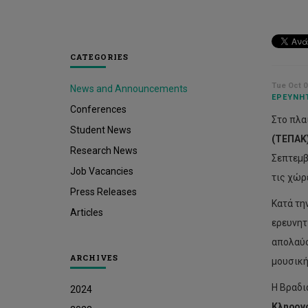
CATEGORIES
Tue Oct 0
News and Announcements
ΕΡΕΥΝΗΤ
Conferences
Στο πλα
Student News
(ΤΕΠΑΚ
Research News
Σεπτεμβ
Job Vacancies
τις χώρ
Press Releases
Κατά τη
Articles
ερευνητ
απολαύσ
ARCHIVES
μουσική
Η Βραδι
2024
Κληρον