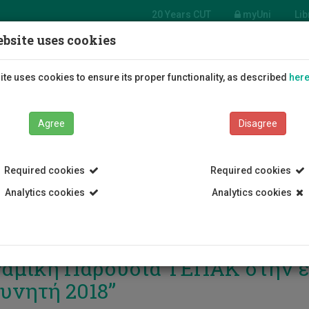
20 Years CUT
myUni
Lib
bsite uses cookies
Students
Education
R
te uses cookies to ensure its proper functionality, as described
her
Agree
Disagree
Required cookies
Required cookies
Analytics cookies
Analytics cookies
αμική Παρουσία ΤΕΠΑΚ στην ε
υνητή 2018”