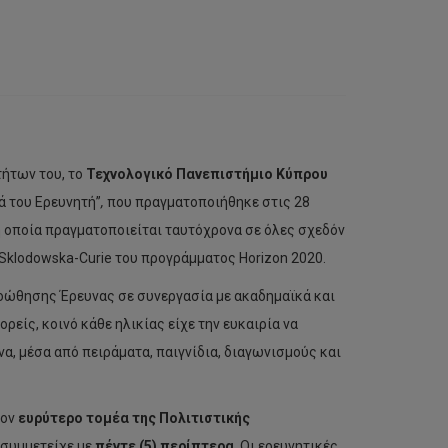
ήτων του, το
Τεχνολογικό Πανεπιστήμιο Κύπρου
ά του Ερευνητή”
,
που πραγματοποιήθηκε στις 28
 οποία πραγματοποιείται ταυτόχρονα σε όλες σχεδόν
 Sklodowska-Curie του προγράμματος Horizon 2020.
ροώθησης Έρευνας σε συνεργασία με ακαδημαϊκά και
είς, κοινό κάθε ηλικίας είχε την ευκαιρία να
α, μέσα από πειράματα, παιγνίδια, διαγωνισμούς και
τον
ευρύτερο τομέα της Πολιτιστικής
 συμμετείχε με
πέντε (5) περίπτερα
. Οι ερευνητικές