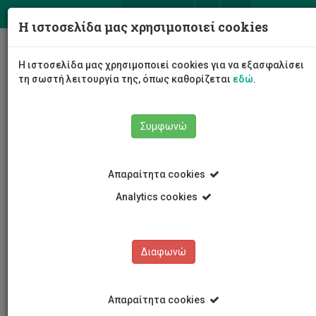
ΕΛ
EN
Η ιστοσελίδα μας χρησιμοποιεί cookies
Togg
Η ιστοσελίδα μας χρησιμοποιεί cookies για να εξασφαλίσει
navig
τη σωστή λειτουργία της, όπως καθορίζεται
εδώ
.
Συμφωνώ
Νέα και Ανακοινώσεις
Άρθρο
Απαραίτητα cookies
Analytics cookies
Διαφωνώ
ΚΑΤΗΓΟΡΙΕΣ
Νέα και Ανακοινώσεις
Απαραίτητα cookies
Συνέδρια