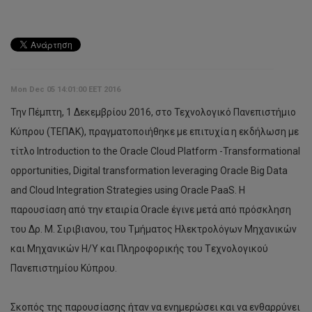
Mon Dec 05 14:01:00 EET 2016
Την Πέμπτη, 1 Δεκεμβρίου 2016, στο Τεχνολογικό Πανεπιστήμιο
Κύπρου (ΤΕΠΑΚ), πραγματοποιήθηκε με επιτυχία η εκδήλωση με
τίτλο Introduction to the Oracle Cloud Platform -Transformational
opportunities, Digital transformation leveraging Oracle Big Data
and Cloud Integration Strategies using Oracle PaaS. Η
παρουσίαση από την εταιρία Oracle έγινε μετά από πρόσκληση
του Δρ. Μ. Σιριβιανου, του Τμήματος Ηλεκτρολόγων Μηχανικών
και Μηχανικών Η/Υ και Πληροφορικής του Tεχνολογικού
Πανεπιστημίου Κύπρου.
Σκοπός της παρουσίασης ήταν να ενημερώσει και να ενθαρρύνει