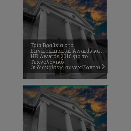
Εδώ
φοιτούμε.
Στο
Τεχνολογικό
Πανεπιστήμιο
Τρία Βραβεία στα
Κύπρου,
Environmental Awards και
το
HR Awards 2016 για το
Πανεπιστήμιο
Τεχνολογικό
της
Οι διακρίσεις συνεχίζονται
καρδιάς
μας!