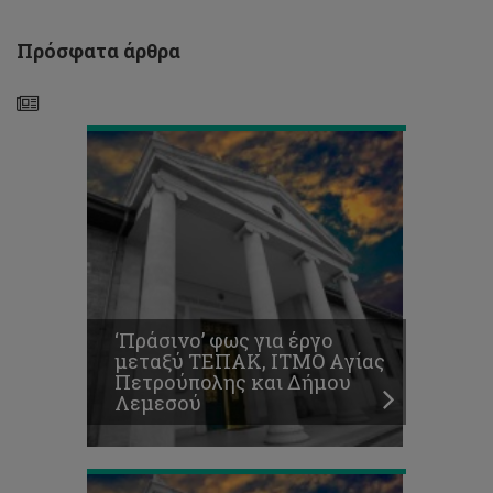
Πετρούπολης
και
Πρόσφατα άρθρα
Δήμου
Λεμεσού
Τρία
Βραβεία
στα
Environmental
Awards
και
HR
Awards
2016
για
‘Πράσινο’ φως για έργο
το
μεταξύ ΤΕΠΑΚ, ΙΤΜΟ Aγίας
Τεχνολογικό
Πετρούπολης και Δήμου
Οι
Λεμεσού
διακρίσεις
συνεχίζονται