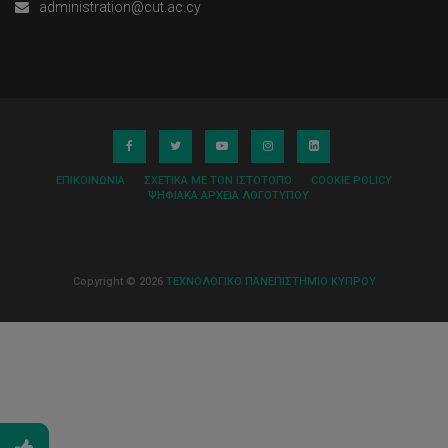
administration@cut.ac.cy
ΕΠΙΚΟΙΝΩΝΊΑ
ΣΧΕΤΙΚΆ ΜΕ ΤΟΝ ΙΣΤΌΤΟΠΟ
COOKIE POLICY
ΨΗΦΙΑΚΆ ΑΡΧΕΊΑ ΛΟΓΌΤΥΠΟΥ
Copyright © 2026
ΤΕΧΝΟΛΟΓΙΚΟ ΠΑΝΕΠΙΣΤΗΜΙΟ ΚΥΠΡΟΥ