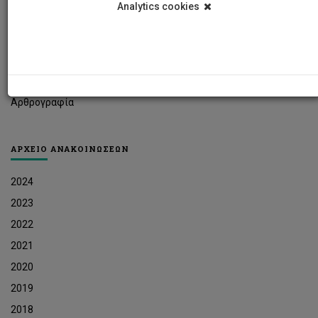
Analytics cookies
Φοιτητικά Νέα
Ερευνητικά Νέα
Ευκαιρίες Εργοδότησης
Δελτία Τύπου
Αρθρογραφία
ΑΡΧΕΙΟ ΑΝΑΚΟΙΝΩΣΕΩΝ
2024
2023
2022
2021
2020
2019
2018