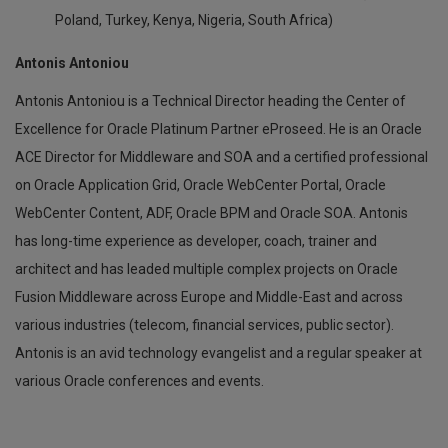
Poland, Turkey, Kenya, Nigeria, South Africa)
Antonis Antoniou
Antonis Antoniou is a Technical Director heading the Center of
Excellence for Oracle Platinum Partner eProseed. He is an Oracle
ACE Director for Middleware and SOA and a certified professional
on Oracle Application Grid, Oracle WebCenter Portal, Oracle
WebCenter Content, ADF, Oracle BPM and Oracle SOA. Antonis
has long-time experience as developer, coach, trainer and
architect and has leaded multiple complex projects on Oracle
Fusion Middleware across Europe and Middle-East and across
‘Πράσινο’
various industries (telecom, financial services, public sector).
φως
για
Antonis is an avid technology evangelist and a regular speaker at
έργο
various Oracle conferences and events.
μεταξύ
ΤΕΠΑΚ,
ΙΤΜΟ
Aγίας