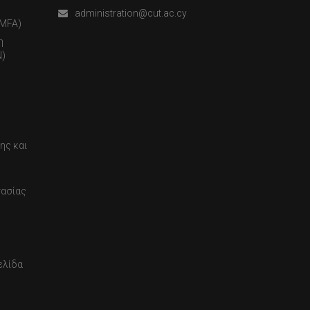
administration@cut.ac.cy
(MFA)
η
)
ης και
τασίας
ελίδα