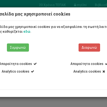
20 Χρόνια ΤΕΠΑΚ
myUni
Βιβλιο
σελίδα μας χρησιμοποιεί cookies
Φοιτητές/τριες
Σπουδές
λίδα μας χρησιμοποιεί cookies για να εξασφαλίσει τη σωστή λειτ
ως καθορίζεται
εδώ
.
Συμφωνώ
Διαφωνώ
Απαραίτητα cookies
Απαραίτητα cookies
Παναγιώτα Οικονομίδου
Analytics cookies
Analytics cookies
υ