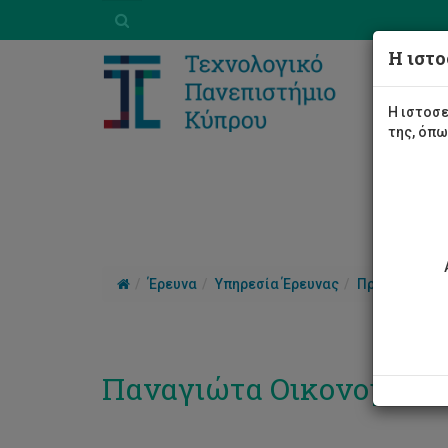
Η ιστο
Η ιστοσε
της, όπ
Έρευνα
Υπηρεσία Έρευνας
Προσωπικό
Παναγιώτα Οικονομίδο