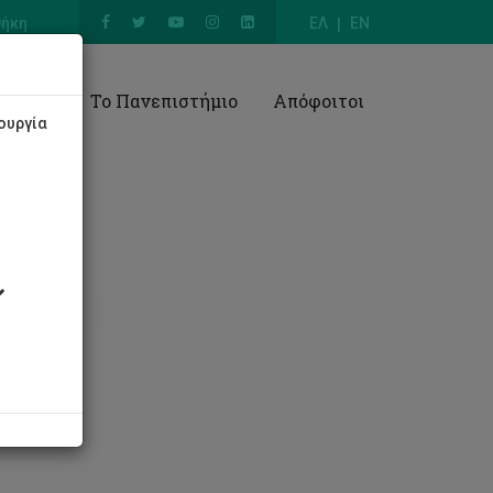
θήκη
ΕΛ
EN
Έρευνα
Το Πανεπιστήμιο
Απόφοιτοι
ουργία