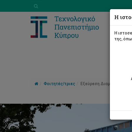
Η ιστο
Η ιστοσε
της, όπ
Φοιτητές/τριες
Εξεύρεση Διαμονής