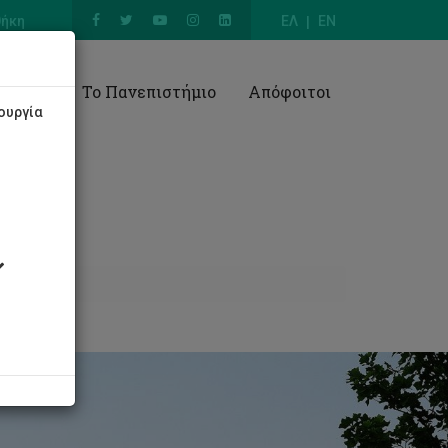
θήκη
ΕΛ
EN
Έρευνα
Το Πανεπιστήμιο
Απόφοιτοι
ουργία