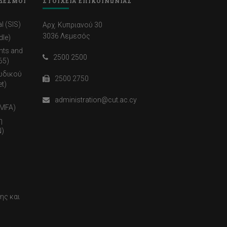
ΔΕΣΜΟΙ
ΣΤΟΙΧΕΙΑ ΕΠΙΚΟΙΝΩΝΙΑΣ
l (SIS)
Αρχ. Κυπριανού 30
3036 Λεμεσός
dle)
nts and
2500 2500
65)
ωδικού
2500 2750
t)
administration@cut.ac.cy
(MFA)
η
)
ης και