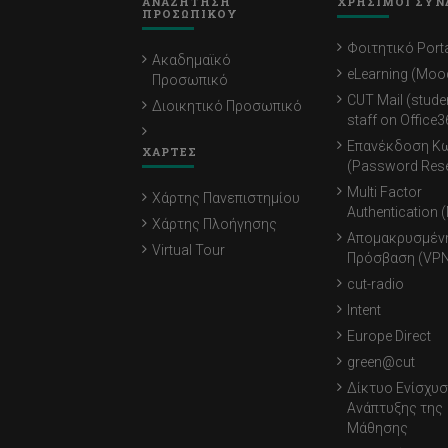
ΑΝΑΖΗΤΗΣΗ
ΧΡΗΣΙΜΟΙ ΣΥΝ
ΠΡΟΣΩΠΙΚΟΥ
Φοιτητικό Porta
Ακαδημαϊκό
eLearning (Moo
Προσωπικό
CUT Mail (stude
Διοικητικό Προσωπικό
staff on Office3
Επανέκδοση Κ
ΧΑΡΤΕΣ
(Password Rese
Multi Factor
Χάρτης Πανεπιστημίου
Authentication 
Χάρτης Πλοήγησης
Απομακρυσμέν
Virtual Tour
Πρόσβαση (VPN
cut-radio
Intent
Europe Direct
green@cut
Δίκτυο Ενίσχυσ
Ανάπτυξης της
Μάθησης