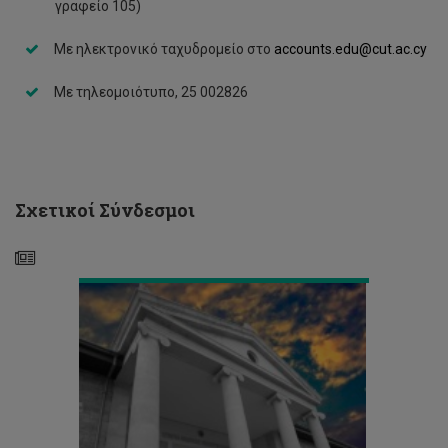
γραφείο 105)
Με ηλεκτρονικό ταχυδρομείο στο
accounts.edu@cut.ac.cy
Με τηλεομοιότυπο, 25 002826
Δύο
διαθέσιμα
διαμερίσματα
στις
Σχετικοί Σύνδεσμοι
φοιτητικές
εστίες