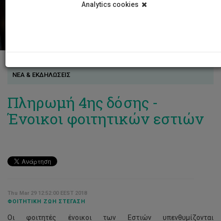
Analytics cookies
ΝΕΑ & ΕΚΔΗΛΩΣΕΙΣ
Πληρωμή 4ης δόσης -
Ένοικοι φοιτητικών εστιών
Thu Mar 29 12:52:00 EEST 2018
ΦΟΙΤΗΤΙΚΉ ΖΩΉ ΣΤΈΓΑΣΗ
Οι φοιτητές ένοικοι των Εστιών υπενθυμίζονται