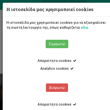
ΕΛ
EN
Η ιστοσελίδα μας χρησιμοποιεί cookies
Togg
Η ιστοσελίδα μας χρησιμοποιεί cookies για να εξασφαλίσει
navig
τη σωστή λειτουργία της, όπως καθορίζεται
εδώ
.
Συμφωνώ
Φοιτητές/τριες
Νέα & Εκδηλώσεις
Άρθρο
Απαραίτητα cookies
Analytics cookies
Διαφωνώ
Απαραίτητα cookies