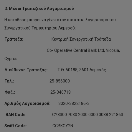
β. Μέσω Τραπεζικού Λογαριασμού
Η κατάθεση μπορεί να γίνει στον πιο κάτω λογαριασμό του
Συνεργατικού Ταμιευτηρίου Λεμεσού:
Τράπεζα:
Κεντρική Συνεργατική Τράπεζα
Co- Operative Central Bank Ltd, Nicosia,
Cyprus
Διεύθυνση Τράπεζας:
Τ.Θ. 50188, 3601 Λεμεσός
Τηλ.:
25-856000
Φαξ.:
25-346718
Αριθμός Λογαριασμού:
3020-3822186-3
IBAN
Code
:
CY8300 7030 2000 0000 0038 221863
Swift
Code
:
CCBKCY2N