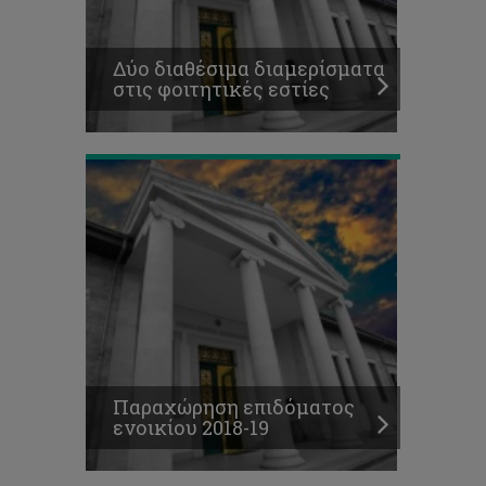
Παραχώρηση
επιδόματος
Δύο διαθέσιμα διαμερίσματα
ενοικίου
στις φοιτητικές εστίες
2018-
19
Διαθέσιμοι
χώροι
στάθμευσης
στα
Παραχώρηση επιδόματος
κτίρια
ενοικίου 2018-19
φοιτητικών
εστιών