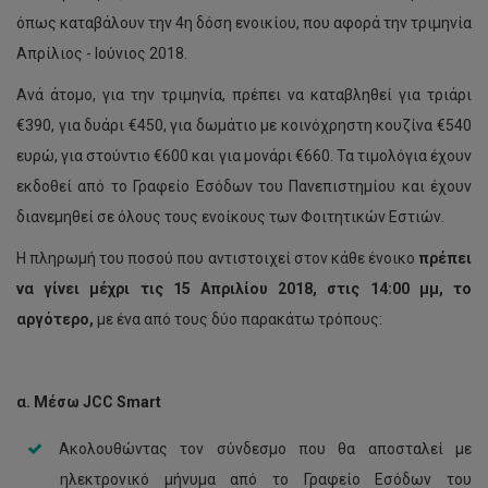
όπως καταβάλουν την 4η δόση ενοικίου, που αφορά την τριμηνία
Απρίλιος - Ιούνιος 2018.
Ανά άτομο, για την τριμηνία, πρέπει να καταβληθεί για τριάρι
€390, για δυάρι €450, για δωμάτιο με κοινόχρηστη κουζίνα €540
ευρώ, για στούντιο €600 και για μονάρι €660. Τα τιμολόγια έχουν
εκδοθεί από το Γραφείο Εσόδων του Πανεπιστημίου και έχουν
διανεμηθεί σε όλους τους ενοίκους των Φοιτητικών Εστιών.
Η πληρωμή του ποσού που αντιστοιχεί στον κάθε ένοικο
πρέπει
να γίνει μέχρι τις 15 Απριλίου 2018, στις 14:00 μμ, το
αργότερο,
με ένα από τους δύο παρακάτω τρόπους:
α. Μέσω
JCC
Smart
Ακολουθώντας τον σύνδεσμο που θα αποσταλεί με
ηλεκτρονικό μήνυμα από το Γραφείο Εσόδων του