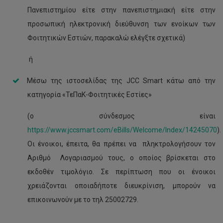
Πανεπιστημίου είτε στην πανεπιστημιακή είτε στην
προσωπική ηλεκτρονική διεύθυνση των ενοίκων των
Φοιτητικών Εστιών, παρακαλώ ελέγξτε σχετικά)
ή
Μέσω της ιστοσελίδας της JCC Smart κάτω από την
κατηγορία «ΤεΠαΚ-Φοιτητικές Εστίες»
(ο σύνδεσμος είναι
https://www.jccsmart.com/eBills/Welcome/Index/14245070
).
Οι ένοικοι, έπειτα, θα πρέπει να πληκτρολογήσουν τον
Αριθμό Λογαριασμού τους, ο οποίος βρίσκεται στο
εκδοθέν τιμολόγιο. Σε περίπτωση που οι ένοικοι
χρειάζονται οποιαδήποτε διευκρίνιση, μπορούν να
επικοινωνούν με το τηλ 25002729.