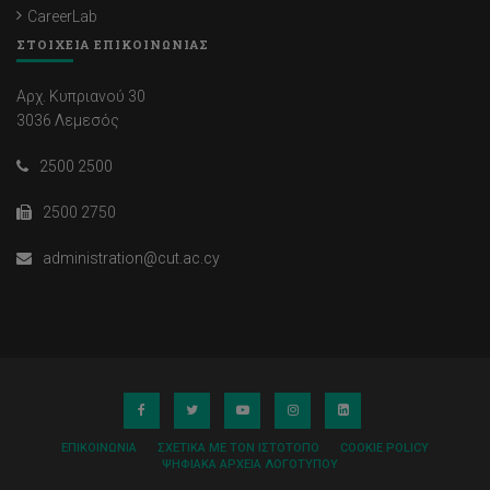
CareerLab
ΣΤΟΙΧΕΙΑ ΕΠΙΚΟΙΝΩΝΙΑΣ
Αρχ. Κυπριανού 30
3036 Λεμεσός
2500 2500
2500 2750
administration@cut.ac.cy
ΕΠΙΚΟΙΝΩΝΊΑ
ΣΧΕΤΙΚΆ ΜΕ ΤΟΝ ΙΣΤΌΤΟΠΟ
COOKIE POLICY
ΨΗΦΙΑΚΆ ΑΡΧΕΊΑ ΛΟΓΌΤΥΠΟΥ