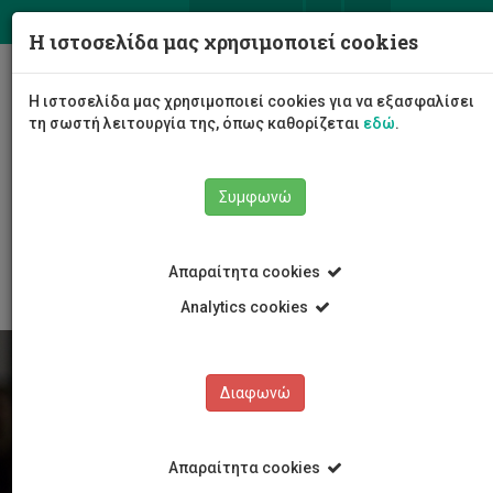
ΕΛ
EN
Η ιστοσελίδα μας χρησιμοποιεί cookies
Togg
Η ιστοσελίδα μας χρησιμοποιεί cookies για να εξασφαλίσει
navig
τη σωστή λειτουργία της, όπως καθορίζεται
εδώ
.
Συμφωνώ
Φοιτητές/τριες
Νέα & Εκδηλώσεις
Άρθρο
Απαραίτητα cookies
Analytics cookies
Διαφωνώ
Απαραίτητα cookies