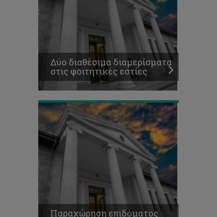
Παραχώρηση
επιδόματος
Δύο διαθέσιμα διαμερίσματα
ενοικίου
στις φοιτητικές εστίες
2018-
19
Διαθέσιμοι
χώροι
στάθμευσης
στα
Παραχώρηση επιδόματος
κτίρια