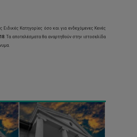
 Ειδικές Κατηγορίες όσο και για ενδεχόμενες Κενές
18
. Τα αποτελέσματα θα αναρτηθούν στην ιστοσελίδα
Προκήρυξη
νυμα.
θέσεων
για
περιστασιακή
φοίτηση,
Εαρινό
Εξάμηνο
2018-
19