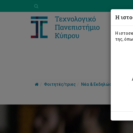
Η ιστο
Η ιστοσε
της, όπ
Φοιτητές/τριες
Νέα & Εκδηλώσεις
Άρθ