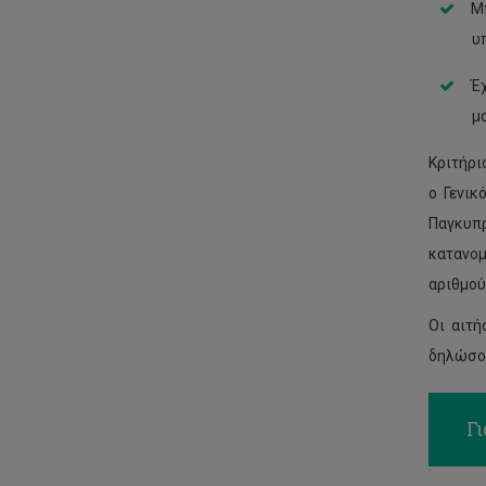
Μ
υ
Έχ
μ
Κριτήρι
ο Γενικ
Παγκυπρ
κατανομ
αριθμού
Οι αιτή
δηλώσου
Γι