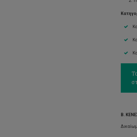
Τ
Κατηγορ
Κα
Κα
Κα
Τ
σ
Β. ΚΕΝΕ
Δικαίωμ