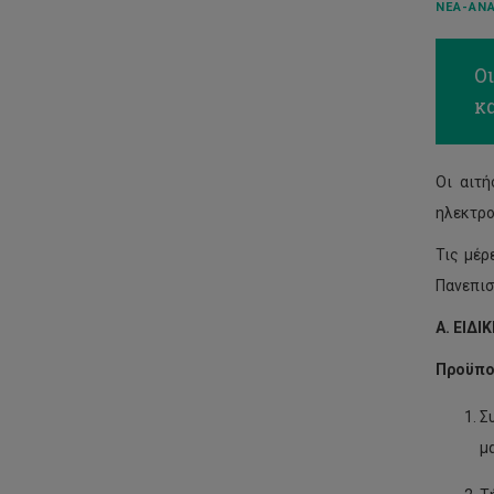
ΝΈΑ-ΑΝΑ
Ο
κα
Oι αιτή
ηλεκτρ
Τις μέρ
Πανεπισ
Α. ΕΙΔΙ
Προϋποθ
Σ
μ