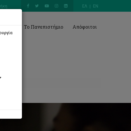
θήκη
ΕΛ
EN
Έρευνα
Το Πανεπιστήμιο
Απόφοιτοι
ουργία