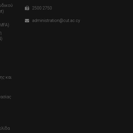
ωδικού
2500 2750
t)
administration@cut.ac.cy
(MFA)
η
)
ης και
τασίας
ελίδα