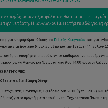
ΚΟΙΝΏΣΕΙΣ ΦΟΙΤΗΤΙΚΉ ΖΩΉ ΣΠΟΥΔΈΣ ΦΟΙΤΗΤΙΚΆ ΝΈΑ
ι εγγραφές όσων εξασφάλισαν θέση από τις Παγκύπρ
ι την Τετάρτη, 11 Ιουλίου 2018.
Πατήστε εδώ για Εγγ
σεις για υπεράριθμες θέσεις σε
Ειδικές Κατηγορίες
και για ενδ
ονικά
από τη
Δευτέρα 9 Ιουλίου μέχρι και την Τετάρτη 11 Ιουλίου 2
ες αυτές οι υποψήφιοι μπορούν, αν το επιθυμούν, να προσέρχοντ
τημίου (γωνία Αθηνών και Ν. Ξιούτα) από 9:00-14:00, ώστε να λάβου
ΚΕΣ ΚΑΤΗΓΟΡΙΕΣ
έσεις για διεκδίκηση θέσης:
υμμετοχή στις Παγκύπριες Εξετάσεις του 2018 (ή του 2017) και
αθήματα) για τα προγράμματα σπουδών του Τεχνολογικού Πανεπιστημ