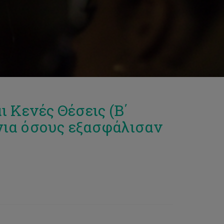
ι Κενές Θέσεις (Β΄
για όσους εξασφάλισαν