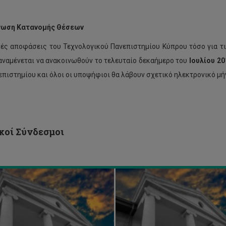
νωση Κατανομής Θέσεων
κές αποφάσεις του Τεχνολογικού Πανεπιστημίου Κύπρου τόσο για τις
αναμένεται να ανακοινωθούν το τελευταίο δεκαήμερο του
Ιουλίου 20
Δήλωση
επιστημίου και όλοι οι υποψήφιοι θα λάβουν σχετικό ηλεκτρονικό μή
ενδιαφέροντος
για
όγραμμα
παροχή
γραφών
ατομικής
ινού
φροντιστηριακής
αμήνου
στήριξης
κοί Σύνδεσμοι
8-
επί
πληρωμή