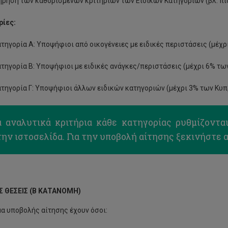
ήρηση των καθορισμένων κριτηρίων των Ειδικών Κατηγοριών (βλ. πι
ίες:
τηγορία Α: Υποψήφιοι από οικογένειες με ειδικές περιστάσεις (μέχ
τηγορία Β: Υποψήφιοι με ειδικές ανάγκες/περιστάσεις (μέχρι 6% τ
τηγορία Γ: Υποψήφιοι άλλων ειδικών κατηγοριών (μέχρι 3% των Κυ
α αναλυτικά κριτήρια κάθε κατηγορίας ρυθμίζοντα
την ιστοσελίδα.
Για την υποβολή αίτησης ξεκινήστε 
Σ ΘΕΣΕΙΣ (Β ΚΑΤΑΝΟΜΗ)
α υποβολής αίτησης έχουν όσοι: