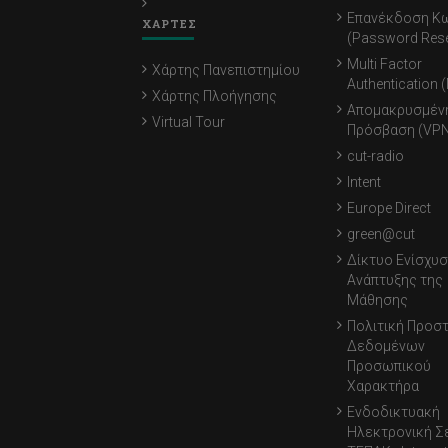
Επανέκδοση Κ
ΧΑΡΤΕΣ
(Password Rese
Multi Factor
Χάρτης Πανεπιστημίου
Authentication 
Χάρτης Πλοήγησης
Απομακρυσμέν
Virtual Tour
Πρόσβαση (VPN
cut-radio
Intent
Europe Direct
green@cut
Δίκτυο Ενίσχυσ
Ανάπτυξης της
Μάθησης
Πολιτική Προσ
Δεδομένων
Προσωπικού
Χαρακτήρα
Ενδοδικτυακή
Ηλεκτρονική Σ