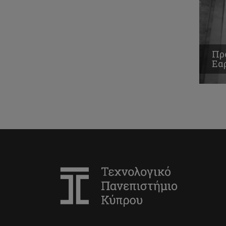
Πρ
Εα