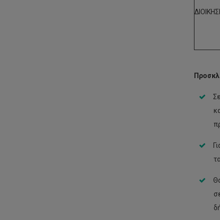
ΔΙΟΙΚΗΣ
Προσκλ
Σ
κ
π
Γι
τ
Θα
σ
δ