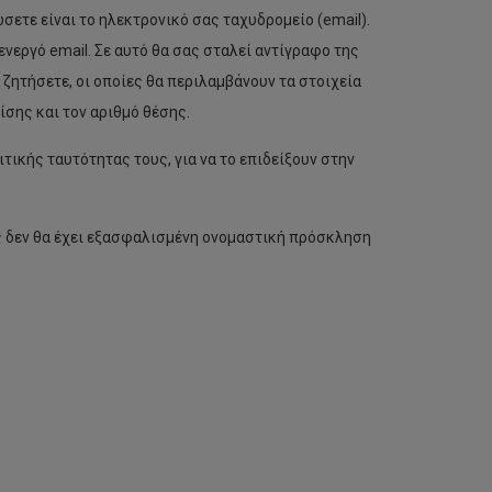
ετε είναι το ηλεκτρονικό σας ταχυδρομείο (email).
νεργό email. Σε αυτό θα σας σταλεί αντίγραφο της
 ζητήσετε, οι οποίες θα περιλαμβάνουν τα στοιχεία
σης και τον αριθμό θέσης.
ικής ταυτότητας τους, για να το επιδείξουν στην
ος δεν θα έχει εξασφαλισμένη ονομαστική πρόσκληση
Θέσεις
για
παρακολούθηση
μαθημάτων
με
περιστασιακή
φοίτηση,
Εαρινό
Εξάμηνο
2021-
22