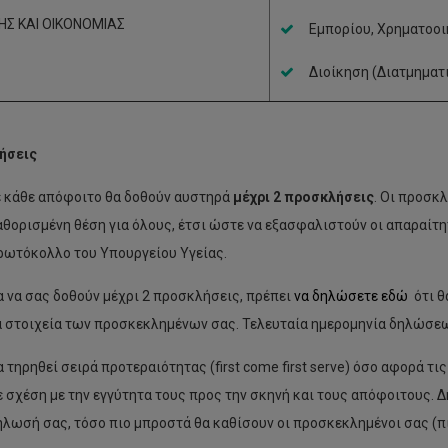
ΗΣ ΚΑΙ ΟΙΚΟΝΟΜΙΑΣ
Εμπορίου, Χρηματοοι
Διοίκηση (Διατμηματ
ήσεις
ε κάθε απόφοιτο θα δοθούν αυστηρά
μέχρι 2 προσκλήσεις
. Οι προσκλ
αθορισμένη θέση για όλους, έτσι ώστε να εξασφαλιστούν οι απαραίτη
ρωτόκολλο του Υπουργείου Υγείας.
α να σας δοθούν μέχρι 2 προσκλήσεις, πρέπει
να δηλώσετε εδώ
ότι θ
α στοιχεία των προσκεκλημένων σας. Τελευταία ημερομηνία δηλώσε
 τηρηθεί σειρά προτεραιότητας (first come first serve) όσο αφορά τ
ε σχέση με την εγγύτητα τους προς την σκηνή και τους απόφοιτους. 
ήλωσή σας, τόσο πιο μπροστά θα καθίσουν οι προσκεκλημένοι σας (πι