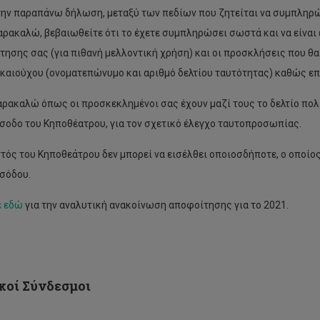
ην παραπάνω δήλωση, μεταξύ των πεδίων που ζητείται να συμπληρώσ
αρακαλώ, βεβαιωθείτε ότι το έχετε συμπληρώσει σωστά και να είναι ε
ίτησης σας (για πιθανή μελλοντική χρήση) και οι προσκλήσεις που θα
ικαιούχου (ονοματεπώνυμο και αριθμό δελτίου ταυτότητας) καθώς επί
ρακαλώ όπως οι προσκεκλημένοι σας έχουν μαζί τους το δελτίο πολιτ
ίσοδο του Κηποθέατρου, για τον σχετικό έλεγχο ταυτοπροσωπίας.
τός του Κηποθεάτρου δεν μπορεί να εισέλθει οποιοσδήποτε, ο οποί
ισόδου.
ε εδώ
για την αναλυτική ανακοίνωση αποφοίτησης για το 2021.
όφαση
γκλήτου
Πρόγραμμα
εγγραφών
ινό
Εαρινού
άμηνο
Εξαμήνου
κοί Σύνδεσμοι
1-
2021-
22