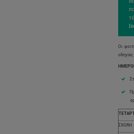
Μ
π
τ
Ιο
Οι φοιτ
οδηγίες 
ΗΜΕΡΟΜ
Στ
Πρ
ορ
TETA
ΡΤ
ΣΧΟΛΗ