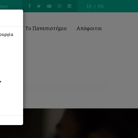
θήκη
ΕΛ
EN
Έρευνα
Το Πανεπιστήμιο
Απόφοιτοι
ουργία