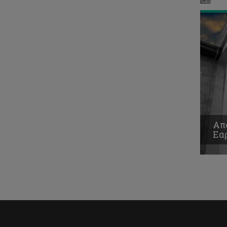
Απ
Εα