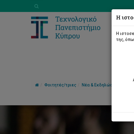
Η ιστο
Η ιστοσε
της, όπ
Φοιτητές/τριες
Νέα & Εκδηλώσεις
Άρθ