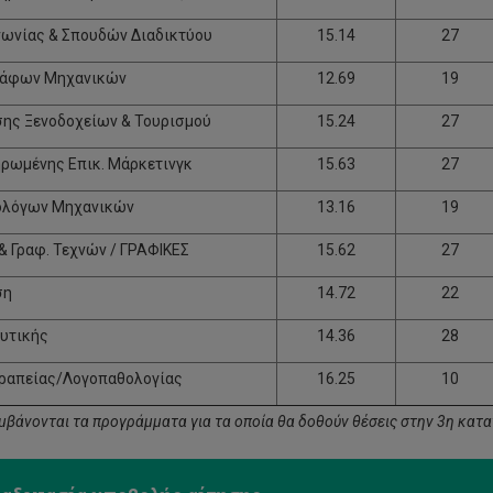
ωνίας & Σπουδών Διαδικτύου
15.14
27
άφων Μηχανικών
12.69
19
ης Ξενοδοχείων & Τουρισμού
15.24
27
ρωμένης Επικ. Μάρκετινγκ
15.63
27
λόγων Μηχανικών
13.16
19
& Γραφ. Τεχνών / ΓΡΑΦΙΚΕΣ
15.62
27
ση
14.72
22
υτικής
14.36
28
ραπείας/Λογοπαθολογίας
16.25
10
μβάνονται τα προγράμματα για τα οποία θα δοθούν θέσεις στην 3η κατ