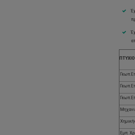
Έ
π
Έ
α
ΠΤΥΧΙΟ
Γεωπ.Ε
Γεωπ.Επ
Γεωπ.Ε
Μηχανι
Χημική
Εμπ. Χρ