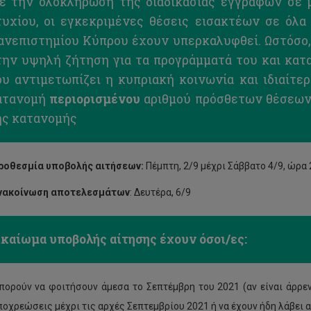
ε την ολοκλήρωση της διαδικασίας εγγραφών σε 
τυχίου, οι εγκεκριμένες θέσεις εισακτέων σε όλα
ανεπιστημίου Κύπρου έχουν υπερκαλυφθεί. Ωστόσο,
την υψηλή ζήτηση για τα προγράμματά του και κατ
ου αντιμετωπίζει η κυπριακή κοινωνία και ιδιαίτερ
ατανομή
περιορισμένου
αριθμού πρόσθετων θέσεων (
ης κατανομής
ροθεσμία υποβολής αιτήσεων:
Πέμπτη, 2/9 μέχρι Σάββατο 4/9, ώρα 
νακοίνωση αποτελεσμάτων
: Δευτέρα, 6/9
ικαίωμα υποβολής αίτησης έχουν όσοι/ες:
πορούν να φοιτήσουν άμεσα το Σεπτέμβρη του 2021 (αν είναι άρρε
ποχρεώσεις μέχρι τις αρχές Σεπτεμβρίου 2021 ή να έχουν ήδη λάβει