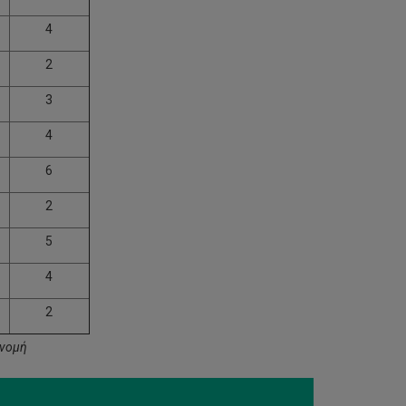
4
2
3
4
6
2
5
4
2
ανομή