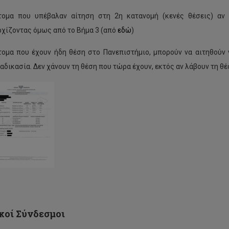
τομα που υπέβαλαν αίτηση στη 2η κατανομή (κενές θέσεις) αν 
ρχίζοντας όμως από το Βήμα 3 (από
εδώ
)
τομα που έχουν ήδη θέση στο Πανεπιστήμιο, μπορούν να αιτηθούν 
ιαδικασία. Δεν χάνουν τη θέση που τώρα έχουν, εκτός αν λάβουν τη θ
όφαση
γκλήτου
Πρόγραμμα
εγγραφών
ινό
Εαρινού
άμηνο
Εξαμήνου
κοί Σύνδεσμοι
1-
2021-
22