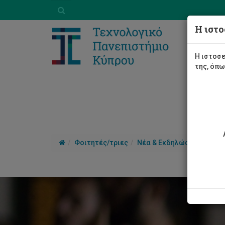
Η ιστο
Η ιστοσε
της, όπ
Φοιτητές/τριες
Νέα & Εκδηλώσεις
Άρθ