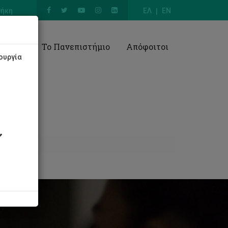
θήκη
ΕΛ
EN
Έρευνα
Το Πανεπιστήμιο
Απόφοιτοι
ουργία