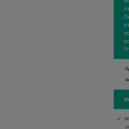
Μ
π
Π
σ
π
κ
3
Π
Α
Δ
Μ
υ