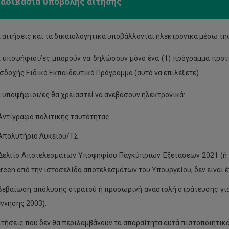
ιαδικασία υποβολής αίτησης
 αιτήσεις και τα δικαιολογητικά υποβάλλονται ηλεκτρονικά μέσω τη
ι υποψήφιοι/ες μπορούν να δηλώσουν μόνο ένα (1) πρόγραμμα προτ
ισδοχής Ειδικό Εκπαιδευτικό Πρόγραμμα (αυτό να επιλέξετε)
 υποψήφιοι/ες θα χρειαστεί να ανεβάσουν ηλεκτρονικά:
 Αντίγραφο πολιτικής ταυτότητας
 Απολυτήριο Λυκείου/ΤΣ
 Δελτίο Αποτελεσμάτων Υποψηφίου Παγκύπριων Εξετάσεων 2021 (ή 
creen από την ιστοσελίδα αποτελεσμάτων του Υπουργείου, δεν είναι έ
 Βεβαίωση απόλυσης στρατού ή προσωρινή αναστολή στράτευσης για 
έννησης 2003).
ιτήσεις που δεν θα περιλαμβάνουν τα απαραίτητα αυτά πιστοποιητικ