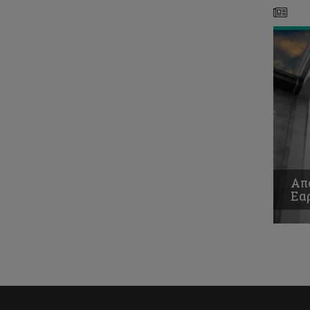
Απ
Εα