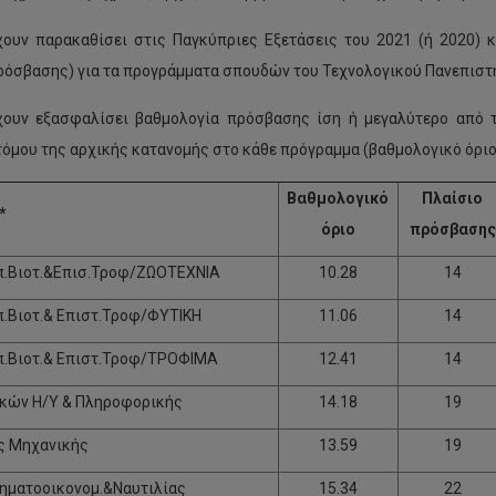
χουν παρακαθίσει στις Παγκύπριες Εξετάσεις του 2021 (ή 2020) 
ρόσβασης) για τα προγράμματα σπουδών του Τεχνολογικού Πανεπιστη
χουν εξασφαλίσει βαθμολογία πρόσβασης ίση ή μεγαλύτερο από τ
τόμου της αρχικής κατανομής στο κάθε πρόγραμμα (βαθμολογικό όριο
Βαθμολογικό
Πλαίσιο
*
όριο
πρόσβασης
π.Βιοτ.&Επισ.Τροφ/ΖΩΟΤΕΧΝΙΑ
10.28
14
.Βιοτ.& Επιστ.Τροφ/ΦΥΤΙΚΗ
11.06
14
π.Βιοτ.& Επιστ.Τροφ/ΤΡΟΦΙΜΑ
12.41
14
κών Η/Υ & Πληροφορικής
14.18
19
ς Μηχανικής
13.59
19
ηματοοικονομ.&Ναυτιλίας
15.34
22