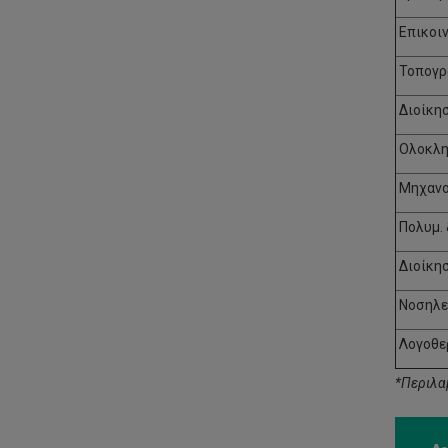
Επικοιν
Τοπογρ
Διοίκησ
Ολοκλη
Μηχανο
Πολυμ. 
Διοίκη
Νοσηλε
Λογοθε
*Περιλα