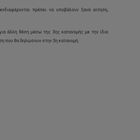
ενδιαφέρονται πρέπει να υποβάλουν ξανά αίτηση,
για άλλη θέση μέσω της 3ης κατανομής με την ίδια
έση που θα δηλώσουν στην 3η κατανομή.
Θέσεις
για
παρακολούθηση
μαθημάτων
με
περιστασιακή
φοίτηση,
Εαρινό
Εξάμηνο
2021-
22