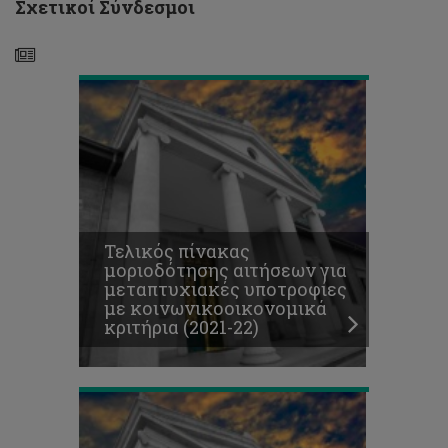
Σχετικοί Σύνδεσμοι
(2021-
22)
Τελικός
πίνακας
μοριοδότησης
αιτήσεων
Τελικός πίνακας
για
μοριοδότησης αιτήσεων για
οικονομικά
μεταπτυχιακές υποτροφίες
βοηθήματα
με κοινωνικοοικονομικά
ΣΕΦ
κριτήρια (2021-22)
(2021-
22)