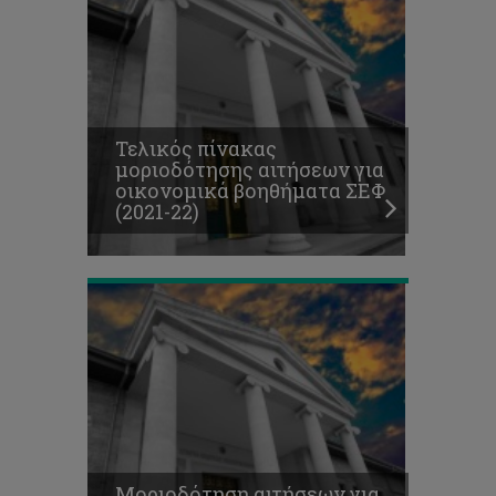
Μοριοδότηση
αιτήσεων
για
οικονομικά
βοηθήματα
Τελικός πίνακας
Σωματείου
μοριοδότησης αιτήσεων για
Ευημερίας
οικονομικά βοηθήματα ΣΕΦ
Φοιτητών
(2021-22)
(2021-
22)
Μοριοδότηση αιτήσεων για