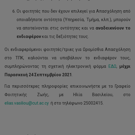
Οι φοιτητές που δεν έχουν επιλεγεί για Απασχόληση από
οποιαδήποτε οντότητα (Υπηρεσία, Τμήμα, κλπ.), μπορούν
να αποτείνονται στις οντότητες και να
αναδεικνύουν το
ενδιαφέρον
και τις δεξιότητες τους.
Οι ενδιαφερόμενοι φοιτητές/τριες για Ωρομίσθια Απασχόληση
στο ΤΠΚ, καλούνται να υποβάλουν το ενδιαφέρον τους,
συμπληρώνοντας τη σχετική ηλεκτρονική φόρμα
ΕΔΩ
,
μέχρι
Παρασκευή 24 Σεπτεμβρίου 2021
.
Τελικός
Για περισσότερες πληροφορίες επικοινωνήστε με το Γραφείο
πίνακας
μοριοδότησης
Φοιτητικής Ζωής, με Ηλία Βασιλείου, στο
αιτήσεων
elias.vasiliou@cut.ac.cy
ή στο τηλέφωνο 25002415.
για
μεταπτυχιακές
υποτροφίες
με
κοινωνικοοικονομικά
κριτήρια