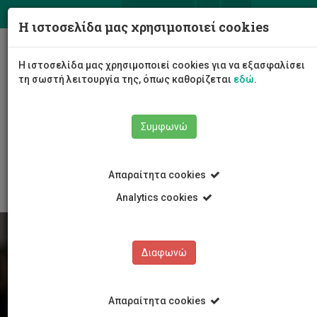
ΕΛ
EN
Η ιστοσελίδα μας χρησιμοποιεί cookies
Togg
Η ιστοσελίδα μας χρησιμοποιεί cookies για να εξασφαλίσει
navig
τη σωστή λειτουργία της, όπως καθορίζεται
εδώ
.
Συμφωνώ
Φοιτητές/τριες
Νέα & Εκδηλώσεις
Άρθρο
Απαραίτητα cookies
Analytics cookies
Διαφωνώ
Απαραίτητα cookies