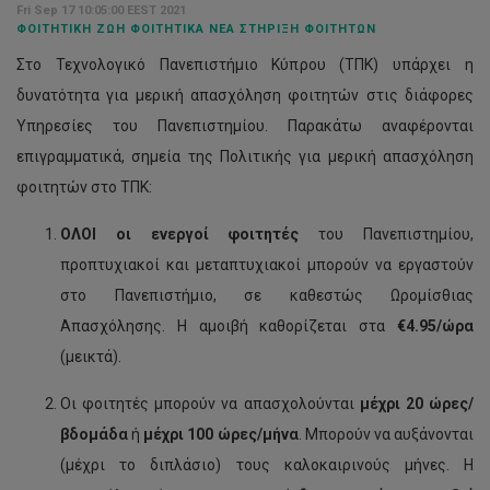
Fri Sep 17 10:05:00 EEST 2021
ΦΟΙΤΗΤΙΚΉ ΖΩΉ ΦΟΙΤΗΤΙΚΆ ΝΈΑ ΣΤΉΡΙΞΗ ΦΟΙΤΗΤΏΝ
Στο Τεχνολογικό Πανεπιστήμιο Κύπρου (ΤΠΚ) υπάρχει η
δυνατότητα για μερική απασχόληση φοιτητών στις διάφορες
Υπηρεσίες του Πανεπιστημίου. Παρακάτω αναφέρονται
επιγραμματικά, σημεία της Πολιτικής για μερική απασχόληση
φοιτητών στο ΤΠΚ:
ΟΛΟΙ οι ενεργοί φοιτητές
του Πανεπιστημίου,
προπτυχιακοί και μεταπτυχιακοί μπορούν να εργαστούν
στο Πανεπιστήμιο, σε καθεστώς Ωρομίσθιας
Απασχόλησης. Η αμοιβή καθορίζεται στα
€4.95/ώρα
(μεικτά).
Οι φοιτητές μπορούν να απασχολούνται
μέχρι 20 ώρες/
βδομάδα
ή
μέχρι 100 ώρες/μήνα
. Μπορούν να αυξάνονται
(μέχρι το διπλάσιο) τους καλοκαιρινούς μήνες. Η