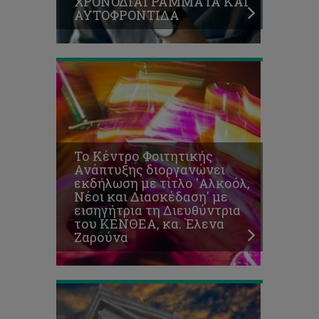
ΧΡΟΝΟΔΙΑΓΡΑΜΜΑΤΑ ΚΑΙ
κα.
ΑΥΤΟΦΡΟΝΤΙΔΑ
Έλενα
Άνδρες
Ζαρούνα
και
γυναίκες
μαζί
στην
εργασία
και
την
εκπαίδευση.
Προωθώντας
Το Κέντρο Φοιτητικής
υγιείς
Ανάπτυξης διοργανώνει
χώρους
εκδήλωση με τίτλο 'Αλκοόλ,
αλληλεπίδρασης
Νέοι και Διασκέδαση' με
μακριά
εισηγήτρια τη Διευθύντρια
από
του ΚΕΝΘΕΑ, κα. Έλενα
φαινόμενα
Ζαρούνα
σεξουαλικής
παρενόχλησης