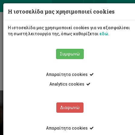
ΕΛ
EN
Η ιστοσελίδα μας χρησιμοποιεί cookies
Togg
Η ιστοσελίδα μας χρησιμοποιεί cookies για να εξασφαλίσει
navig
τη σωστή λειτουργία της, όπως καθορίζεται
εδώ
.
Συμφωνώ
Φοιτητές/τριες
Νέα & Εκδηλώσεις
Άρθρο
Απαραίτητα cookies
Analytics cookies
Διαφωνώ
Απαραίτητα cookies