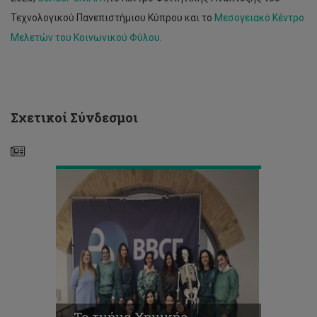
Τεχνολογικού Πανεπιστήμιου Κύπρου και το
Μεσογειακό Κέντρο
Μελετών του Κοινωνικού Φύλου
.
Το
τμήμα
Χημικής
Μηχανικής
πάει
Σχετικοί Σύνδεσμοι
στη
Λετονία