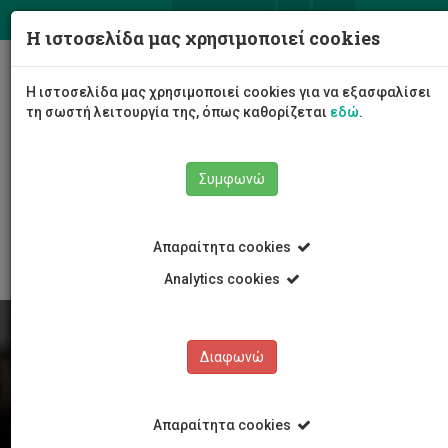
ΕΛ
EN
Η ιστοσελίδα μας χρησιμοποιεί cookies
Togg
Η ιστοσελίδα μας χρησιμοποιεί cookies για να εξασφαλίσει
navig
τη σωστή λειτουργία της, όπως καθορίζεται
εδώ
.
Συμφωνώ
Φοιτητές/τριες
Νέα & Εκδηλώσεις
Άρθρο
Απαραίτητα cookies
Analytics cookies
Διαφωνώ
Απαραίτητα cookies