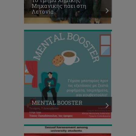
Το τμήμα Χημικής
Μηχανικής πάει στη
Λετονία
MENTAL
BOOSTER
Σεξουαλική
παρενόχληση
στην
MENTAL BOOSTER
φοιτητική
κοινότητα