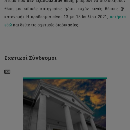
Άτομα που
δεν εξασφάλισαν θέση
, μπορούν να διεκδικήσουν
θέση με ειδικές κατηγορίες ή/και τυχόν κενές θέσεις (β΄
κατανομή). Η προθεσμία είναι 13 με 15 Ιουλίου 2021,
πατήστε
εδώ
και δείτε τις σχετικές διαδικασίες.
Απόφαση
Συγκλήτου
για
Εαρινό
Εξάμηνο
Σχετικοί Σύνδεσμοι
2021-
22
Πρόγραμμα