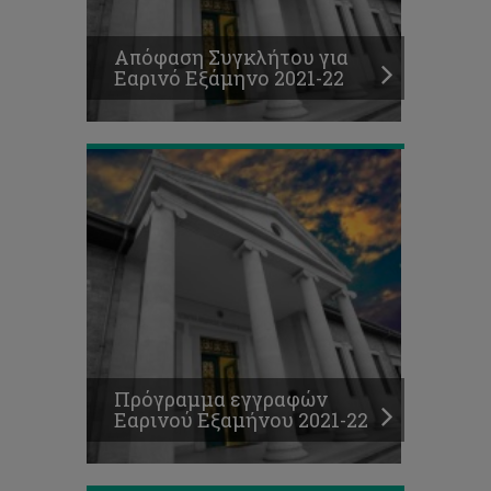
εγγραφών
Εαρινού
Απόφαση Συγκλήτου για
Εξαμήνου
Εαρινό Εξάμηνο 2021-22
2021-
22
Θέσεις
για
παρακολούθηση
μαθημάτων
με
περιστασιακή
φοίτηση,
Εαρινό
Πρόγραμμα εγγραφών
Εξάμηνο
Εαρινού Εξαμήνου 2021-22
2021-
22