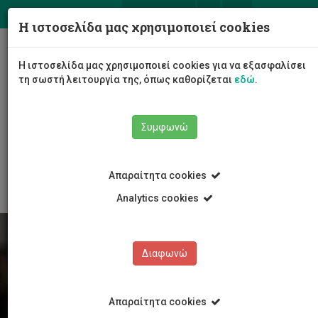
ΕΛ
EN
Η ιστοσελίδα μας χρησιμοποιεί cookies
Togg
Η ιστοσελίδα μας χρησιμοποιεί cookies για να εξασφαλίσει
navig
τη σωστή λειτουργία της, όπως καθορίζεται
εδώ
.
Συμφωνώ
Φοιτητές/τριες
Νέα & Εκδηλώσεις
Άρθρο
Απαραίτητα cookies
Analytics cookies
Διαφωνώ
Απαραίτητα cookies