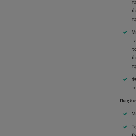
π
δ
π
Μ
ν
τ
δ
π
Φυ
τ
Πως δια
Με
Το
Γ