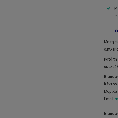
Με
φ
Υ
Με τη σ
εμπλέκο
Κατά τη
ακολού
Επικοιν
Κέντρο
Μαρίζα 
Email:
m
Επικοιν