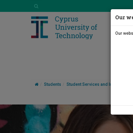
Our we
Our websi
Students
Student Services and Information