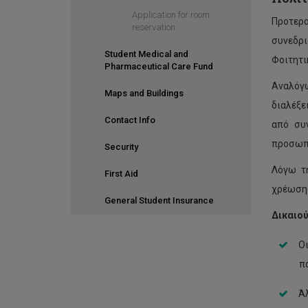
Application for room
Προτερα
reservation
συνεδρι
Student Medical and
Φοιτητι
Pharmaceutical Care Fund
Αναλόγω
Maps and Buildings
διαλέξε
Contact Info
από συν
προσωπι
Security
Λόγω τη
First Aid
χρέωσης
General Student Insurance
Δικαιο
Ο
π
Ά