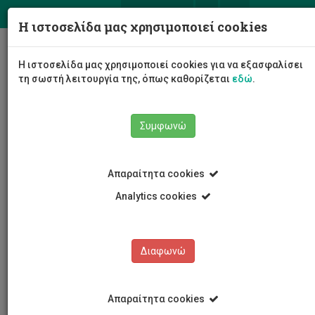
ΕΛ
EN
Η ιστοσελίδα μας χρησιμοποιεί cookies
Togg
Η ιστοσελίδα μας χρησιμοποιεί cookies για να εξασφαλίσει
navig
τη σωστή λειτουργία της, όπως καθορίζεται
εδώ
.
Συμφωνώ
ΣΥΝΗΓΟΡΟΣ των φοιτητ(ρι)ών
Απαραίτητα cookies
ΚΑΝΟΝΙΣΜΟΙ/ΝΟΜΟΘΕΣΙΑ
ΕΘΝΙΚΑ ΚΕΙΜΕΝΑ
Analytics cookies
ΘΕΣΜΟΣ
Διαφωνώ
ΚΑΝΟΝΙΣΜΟΙ/ΝΟΜΟΘΕΣΙΑ
ΕΞΕΤΑΣΗ ΠΕΡΙΠΤΩΣΕΩΝ
ΟΡΟΙ ΕΝΤΟΛΗΣ
ΕΘΝΙΚΑ ΚΕΙΜΕΝΑ
Απαραίτητα cookies