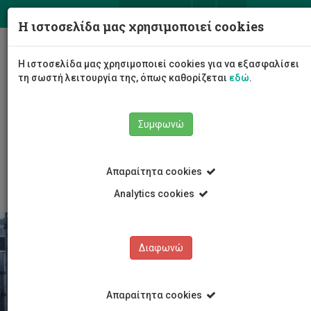
ΕΛ
EN
Η ιστοσελίδα μας χρησιμοποιεί cookies
Togg
Η ιστοσελίδα μας χρησιμοποιεί cookies για να εξασφαλίσει
navig
τη σωστή λειτουργία της, όπως καθορίζεται
εδώ
.
Σχολές
Σχολή Διοίκησης και Οικονομίας
Συμφωνώ
Τμήμα Χρηματοοικονομικής, Λογιστικής και
Διοικητικής Επιστήμης
Ακαδημαϊκά Σεμινάρια
Απαραίτητα cookies
Analytics cookies
Διαφωνώ
Απαραίτητα cookies