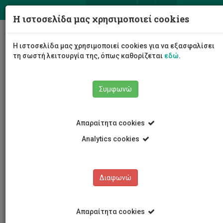
ΕΛ
EN
Η ιστοσελίδα μας χρησιμοποιεί cookies
Togg
Η ιστοσελίδα μας χρησιμοποιεί cookies για να εξασφαλίσει
navig
τη σωστή λειτουργία της, όπως καθορίζεται
εδώ
.
Σχολές
Σχολή Διοίκησης και Οικονομίας
Συμφωνώ
Τμήμα Ναυτιλιακών
Προσωπικό
Αριστοκλής Πατούνας
Απαραίτητα cookies
Analytics cookies
Αριστοκλής Πατούνας
Διαφωνώ
Απαραίτητα cookies