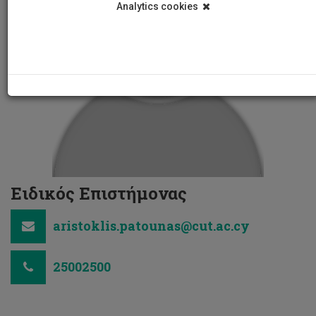
Analytics cookies
Ειδικός Επιστήμονας
aristoklis.patounas@cut.ac.cy
25002500