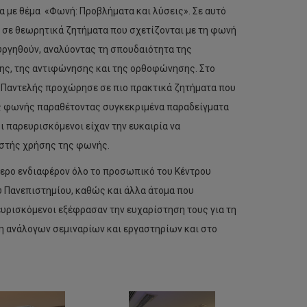
α με θέμα «Φωνή: Προβλήματα και λύσεις». Σε αυτό
 σε θεωρητικά ζητήματα που σχετίζονται με τη φωνή
υργηθούν, αναλύοντας τη σπουδαιότητα της
ης, της αντιφώνησης και της ορθοφώνησης. Στο
ς Παντελής προχώρησε σε πιο πρακτικά ζητήματα που
ης φωνής παραθέτοντας συγκεκριμένα παραδείγματα
 παρευρισκόμενοι είχαν την ευκαιρία να
ωστής χρήσης της φωνής.
ερο ενδιαφέρον όλο το προσωπικό του Κέντρου
Πανεπιστημίου, καθώς και άλλα άτομα που
ευρισκόμενοι εξέφρασαν την ευχαρίστηση τους για τη
η ανάλογων σεμιναρίων και εργαστηρίων και στο