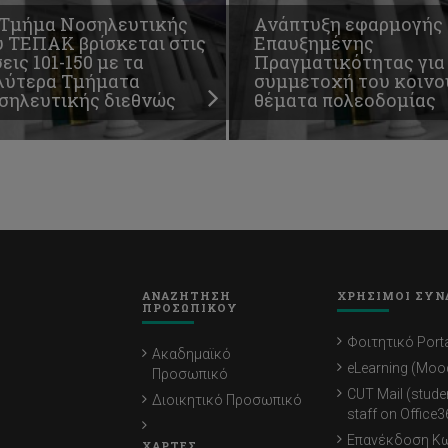
 Τμήμα Νοσηλευτικής
Ανάπτυξη εφαρμογής
υ ΤΕΠΑΚ βρίσκεται στις
Επαυξημένης
εις 101-150 με τα
Πραγματικότητας για
λύτερα Τμήματα
συμμετοχή του κοινο
σηλευτικής διεθνώς
θέματα πολεοδομίας
ΑΝΑΖΗΤΗΣΗ
ΧΡΗΣΙΜΟΙ ΣΥΝ
ΠΡΟΣΩΠΙΚΟΥ
Φοιτητικό Porta
Ακαδημαϊκό
eLearning (Moo
Προσωπικό
CUT Mail (stude
Διοικητικό Προσωπικό
staff on Office3
Επανέκδοση Κ
ΧΑΡΤΕΣ