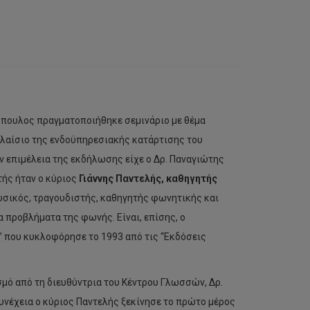
όπουλος πραγματοποιήθηκε σεμινάριο με θέμα
 πλαίσιο της ενδοϋπηρεσιακής κατάρτισης του
ν επιμέλεια της εκδήλωσης είχε ο Δρ. Παναγιώτης
ής ήταν ο κύριος
Γιάννης Παντελής, καθηγητής
υσικός, τραγουδιστής, καθηγητής φωνητικής και
α προβλήματα της φωνής. Είναι, επίσης, ο
που κυκλοφόρησε το 1993 από τις “Εκδόσεις
μό από τη διευθύντρια του Κέντρου Γλωσσών, ∆ρ.
νέχεια ο κύριος Παντελής ξεκίνησε το πρώτο μέρος