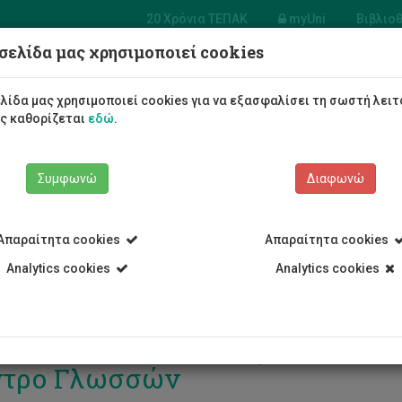
20 Χρόνια ΤΕΠΑΚ
myUni
Βιβλιο
σελίδα μας χρησιμοποιεί cookies
Φοιτητές/τριες
Σπουδές
λίδα μας χρησιμοποιεί cookies για να εξασφαλίσει τη σωστή λειτ
ως καθορίζεται
εδώ
.
Συμφωνώ
Διαφωνώ
Απαραίτητα cookies
Απαραίτητα cookies
Analytics cookies
Analytics cookies
ινάριο – Εργαστήρι φωνητικής
ντρο Γλωσσών