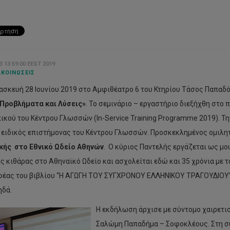
3 13:59:00 EEST 2019
ΚΟΙΝΏΣΕΙΣ
ασκευή 28 Ιουνίου 2019 στο Αμφιθέατρο 6 του Κτηρίου Τάσος Παπαδ
Προβλήματα και Λύσεις»
. Το σεμινάριο – εργαστήριο διεξήχθη στο
κού του Κέντρου Γλωσσών (In-Service Training Programme 2019). Τη
 ειδικός επιστήμονας του Κέντρου Γλωσσών. Προσκεκλημένος ομιλητ
κής στο Εθνικό Ωδείο Αθηνών
. Ο κύριος Παντελής εργάζεται ως μο
ς κιθάρας στο Αθηναϊκό Ωδείο και ασχολείται εδώ και 35 χρόνια με τ
έας του βιβλίου “Η ΑΓΩΓΗ ΤΟΥ ΣΥΓΧΡΟΝΟΥ ΕΛΛΗΝΙΚΟΥ ΤΡΑΓΟΥ∆ΙΟΥ” 
δά.
Η εκδήλωση άρχισε με σύντομο χαιρετισ
Σαλώμη Παπαδήμα – Σοφοκλέους. Στη συ