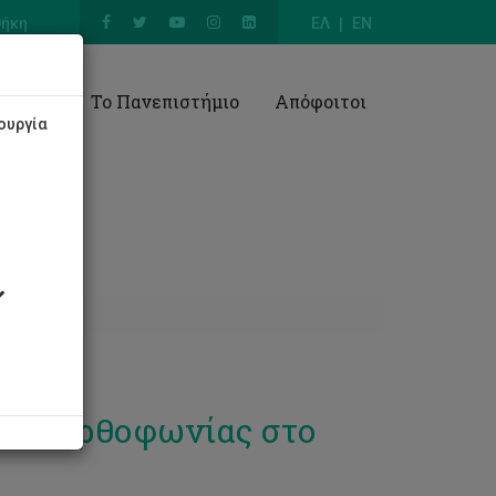
θήκη
ΕΛ
EN
Έρευνα
Το Πανεπιστήμιο
Απόφοιτοι
ουργία
 και ορθοφωνίας στο