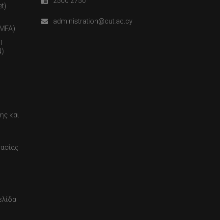
2500 2750
t)
administration@cut.ac.cy
(MFA)
η
)
ης και
τασίας
ελίδα