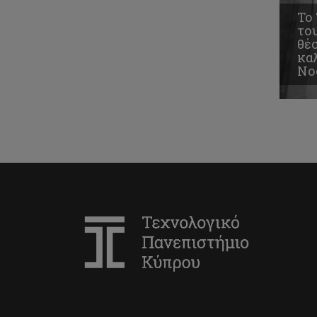
Το
το
θέσ
κα
Νο