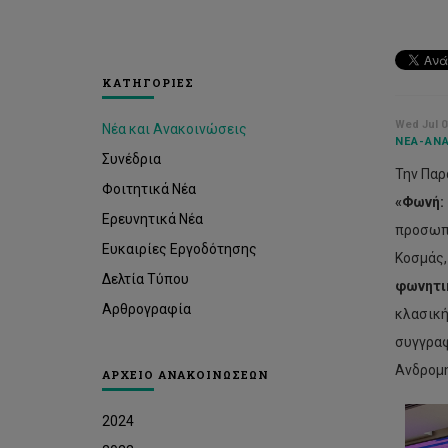
ΚΑΤΗΓΟΡΙΕΣ
Wed Jul 0
Νέα και Ανακοινώσεις
ΝΈΑ-ΑΝΑ
Συνέδρια
Την Παρ
Φοιτητικά Νέα
«Φωνή: 
Ερευνητικά Νέα
προσωπι
Ευκαιρίες Εργοδότησης
Κοσμάς,
Δελτία Τύπου
φωνητι
Αρθρογραφία
κλασική
συγγραφ
Ανδρομη
ΑΡΧΕΙΟ ΑΝΑΚΟΙΝΩΣΕΩΝ
2024