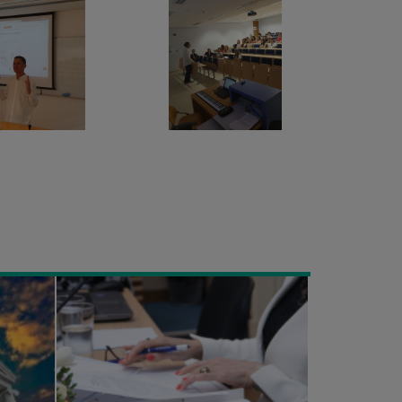
Πρωτόκολλο
συνεργασίας
μεταξύ
Τεχνολογικού
Πανεπιστημίου
Κύπρου
και
Ελληνικής
Τράπεζας