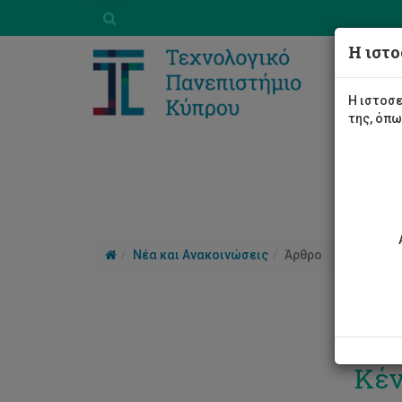
Η ιστο
Η ιστοσε
της, όπ
Νέα και Ανακοινώσεις
Άρθρο
Σεμ
Κέ