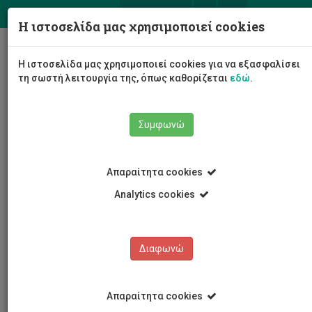
ΕΛ
EN
Η ιστοσελίδα μας χρησιμοποιεί cookies
Togg
Η ιστοσελίδα μας χρησιμοποιεί cookies για να εξασφαλίσει
navig
τη σωστή λειτουργία της, όπως καθορίζεται
εδώ
.
Συμφωνώ
Νέα και Ανακοινώσεις
Άρθρο
Απαραίτητα cookies
Analytics cookies
Διαφωνώ
ΚΑΤΗΓΟΡΙΕΣ
Νέα και Ανακοινώσεις
Απαραίτητα cookies
Συνέδρια