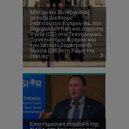
συμβολή
της
Μνημόνιο Συνεργασίας
NASA
μεταξύ Διεθνούς
στη
Ινστιτούτου Κύπρου για την
δημιουργία
Περιβαλλοντική και Δημόσια
του
Υγεία (CII) στο Τεχνολογικό
νέου
Πανεπιστήμιο Κύπρου και
Κέντρου
του Istituto Superiore di
Αριστείας
Sanità (ISS) στη Ρώμη της
«ΕΡΑΤΟΣΘΕΝΗΣ»
Ιταλίας
στο
ΤΕΠΑΚ
Επιστημονική συμβολή της