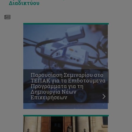
Δημιουργία
και
Διαδικτύου
Νέων
Δημόσια
Επιχειρήσεων
Υγεία
(CII)
στο
Τεχνολογικό
Πανεπιστήμιο
Κύπρου
και
του
Istituto
Superiore
di
Παρουσίαση Σεμιναρίου στο
Sanità
ΤΕΠΑΚ για τα Επιδοτούμενα
(ISS)
Προγράμματα για τη
στη
Δημιουργία Νέων
Ρώμη
Επιχειρήσεων
της
Ιταλίας
Επιστημονική