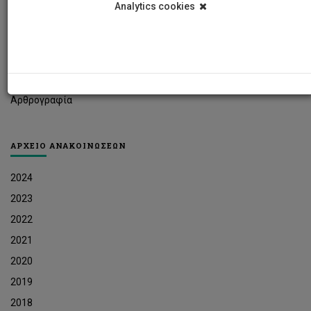
Analytics cookies
Φοιτητικά Νέα
Ερευνητικά Νέα
Ευκαιρίες Εργοδότησης
Δελτία Τύπου
Αρθρογραφία
ΑΡΧΕΙΟ ΑΝΑΚΟΙΝΩΣΕΩΝ
2024
2023
2022
2021
2020
2019
2018