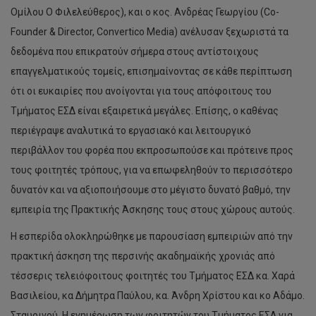
Ομίλου Ο Φιλελεύθερος), και ο κος. Ανδρέας Γεωργίου (Co-
Founder & Director, Convertico Media) ανέλυσαν ξεχωριστά τα
δεδομένα που επικρατούν σήμερα στους αντίστοιχους
επαγγελματικούς τομείς, επισημαίνοντας σε κάθε περίπτωση
ότι οι ευκαιρίες που ανοίγονται για τους απόφοιτους του
Τμήματος ΕΣΔ είναι εξαιρετικά μεγάλες. Επίσης, ο καθένας
περιέγραψε αναλυτικά το εργασιακό και λειτουργικό
περιβάλλον του φορέα που εκπροσωπούσε και πρότεινε προς
τους φοιτητές τρόπους, για να επωφεληθούν το περισσότερο
δυνατόν και να αξιοποιήσουμε στο μέγιστο δυνατό βαθμό, την
εμπειρία της Πρακτικής Άσκησης τους στους χώρους αυτούς.
Η εσπερίδα ολοκληρώθηκε με παρουσίαση εμπειριών από την
πρακτική άσκηση της περσινής ακαδημαϊκής χρονιάς από
τέσσερις τελειόφοιτους φοιτητές του Τμήματος ΕΣΔ κα. Χαρά
Βασιλείου, κα Δήμητρα Παύλου, κα. Άνδρη Χρίστου και κο Αδάμο.
Σταυρινού. Η ενημέρωση των φοιτητών του Τμήματος ΕΣΔ για