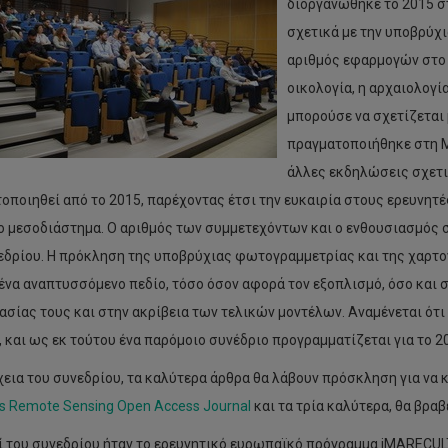
διοργανώθηκε το 2015 στ
σχετικά με την υποβρύχ
αριθμός εφαρμογών στο α
οικολογία, η αρχαιολογία
μπορούσε να σχετίζεται
πραγματοποιήθηκε στη Μ
άλλες εκδηλώσεις σχετι
οποιηθεί από το 2015, παρέχοντας έτσι την ευκαιρία στους ερευνητέ
ο μεσοδιάστημα. Ο αριθμός των συμμετεχόντων και ο ενθουσιασμός σ
εδρίου. Η πρόκληση της υποβρύχιας φωτογραμμετρίας και της χαρτο
να αναπτυσσόμενο πεδίο, τόσο όσον αφορά τον εξοπλισμό, όσο και 
ασίας τους και στην ακρίβεια των τελικών μοντέλων. Αναμένεται ότι 
, και ως εκ τούτου ένα παρόμοιο συνέδριο προγραμματίζεται για το 2
χεια του συνεδρίου, τα καλύτερα άρθρα θα λάβουν πρόσκληση για να
s
Remote Sensing Open Access Journal
και τα τρία καλύτερα, θα βρα
 του συνεδρίου ήταν το ερευνητικό ευρωπαϊκό πρόγραμμα iMARECULTUR