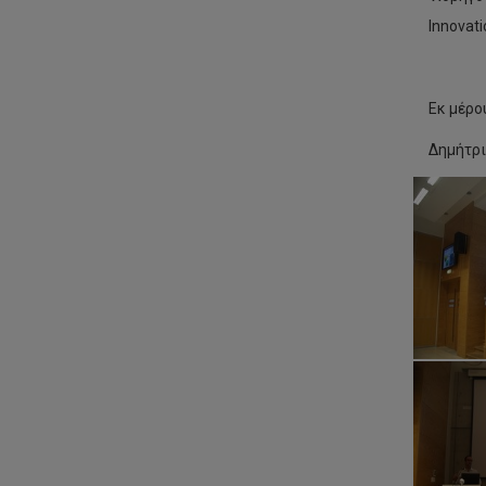
Innovati
Εκ μέρο
Δημήτρι
Επι
Ημ