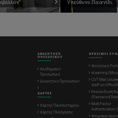
ριβάλλον"
Υπεύθυνο Παιχνίδι.
ΑΝΑΖΗΤΗΣΗ
ΧΡΗΣΙΜΟΙ ΣΥΝ
ΠΡΟΣΩΠΙΚΟΥ
Φοιτητικό Porta
Ακαδημαϊκό
eLearning (Moo
Προσωπικό
CUT Mail (stude
Διοικητικό Προσωπικό
staff on Office3
Επανέκδοση Κ
ΧΑΡΤΕΣ
(Password Rese
Multi Factor
Χάρτης Πανεπιστημίου
Authentication 
Χάρτης Πλοήγησης
Απομακρυσμέν