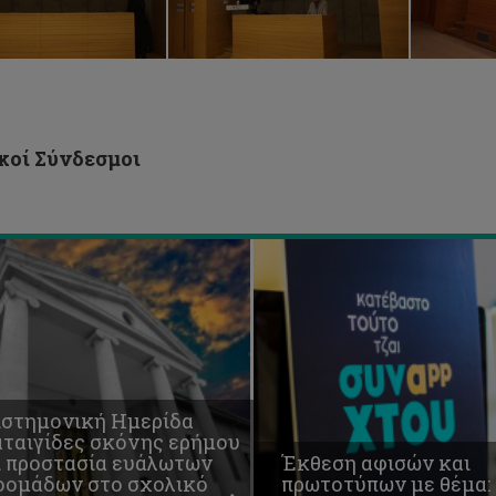
ταιγίδες
όνης
ήμου
Έκθεση
αφισών
στασία
και
άλωτων
πρωτοτύπων
οομάδων
με
ο
θέμα:
κοί Σύνδεσμοι
λικό
Υπεύθυνο
ιβάλλον"
Παιχνίδι.
ιστημονική Ημερίδα
αταιγίδες σκόνης ερήμου
ι προστασία ευάλωτων
Έκθεση αφισών και
οομάδων στο σχολικό
πρωτοτύπων με θέμα: