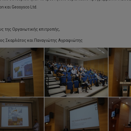
on και Geosysco Ltd.
υς της Οργανωτικής επιτροπής,
ος Σκαρλάτος και Παναγιώτης Αγραφιώτης
στημονική
ερίδα