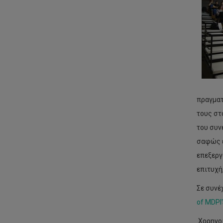
πραγματ
τους στ
του συν
σαφώς έ
επεξεργ
επιτυχή
Σε συνέ
of MDPI'
Χορηγοί