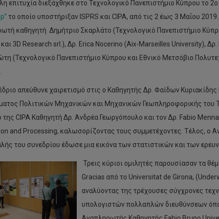
λη επιτυχία διεξάχθηκε στο Τεχνολογικό Πανεπιστήμιο Κύπρου το 2
p’’
το οποίο υποστήριξαν ISPRS και CIPA, από τις 2 έως 3 Μαΐου 2019
ωτή καθηγητή Δημήτριο Σκαρλάτο (Τεχνολογικό Πανεπιστήμιο Κύπρου
 και 3D Research srl.), Δρ. Erica Nocerino (Aix-Marseilles University),
τη (Τεχνολογικό Πανεπιστήμιο Κύπρου και Εθνικό Μετσόβιο Πολυτεχ
.
έδριο απεύθυνε χαιρετισμό στις ο Καθηγητής Δρ. Φαίδων Κυριακίδη
ματος Πολιτικών Μηχανικών και Μηχανικών Γεωπληροφορικής του Τε
 της CIPA Καθηγητή Δρ. Ανδρέα Γεωργόπουλο και τον Δρ. Fabio Menna
tion and Processing, καλωσορίζοντας τους συμμετέχοντες. Τέλος, ο
λής του συνεδρίου έδωσε μια εικόνα των στατιστικών και των ερευ
Τρεις κύριοι ομιλητές παρουσίασαν τα θέμα
Gracias από το Universitat de Girona, (Unde
αναλύοντας της τρέχουσες σύγχρονες τεχν
υπολογιστών πολλαπλών διευθύνσεων όπου
Αναπληρωτής Καθηγητής Fabio Bruno Univers