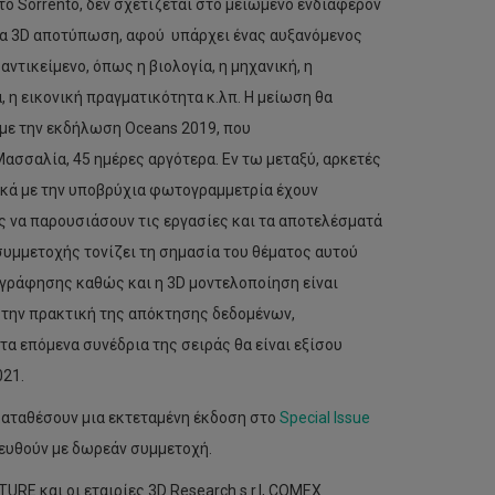
ο Sorrento, δεν σχετίζεται στο μειωμένο ενδιαφέρον
ια 3D αποτύπωση, αφού υπάρχει ένας αυξανόμενος
ντικείμενο, όπως η βιολογία, η μηχανική, η
, η εικονική πραγματικότητα κ.λπ. Η μείωση θα
 με την εκδήλωση Oceans 2019, που
ασσαλία, 45 ημέρες αργότερα. Εν τω μεταξύ, αρκετές
κά με την υποβρύχια φωτογραμμετρία έχουν
ς να παρουσιάσουν τις εργασίες και τα αποτελέσματά
υμμετοχής τονίζει τη σημασία του θέματος αυτού
γράφησης καθώς και η 3D μοντελοποίηση είναι
στην πρακτική της απόκτησης δεδομένων,
τα επόμενα συνέδρια της σειράς θα είναι εξίσου
021.
 καταθέσουν μια εκτεταμένη έκδοση στο
Special Issue
βευθούν με δωρεάν συμμετοχή.
E και οι εταιρίες 3D Research s.r.l, COMEX