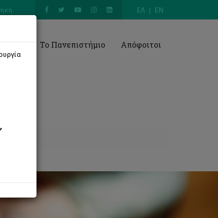
θήκη
ΕΛ
EN
Έρευνα
Το Πανεπιστήμιο
Απόφοιτοι
ουργία