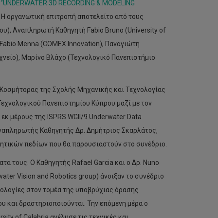
ο
‘’UNDERWATER 3D RECORDING & MODELING
. Η οργανωτική επιτροπή αποτελείτο από τους
), Αναπληρωτή Καθηγητή Fabio Bruno (University of
 Δρ. Fabio Menna (COMEX Innovation), Παναγιώτη
νείο), Μαρίνο Βλάχο (Τεχνολογικό Πανεπιστήμιο
ς Κοσμήτορας της Σχολής Μηχανικής και Τεχνολογίας
χνολογικού Πανεπιστημίου Κύπρου μαζί με τον
 εκ μέρους της ISPRS WGII/9 Underwater Data
 Αναπληρωτής Καθηγητής Δρ. Δημήτριος Σκαρλάτος,
νητικών πεδίων που θα παρουσιαστούν στο συνέδριο.
τα τους. Ο Καθηγητής Rafael Garcia και ο Δρ. Nuno
rwater Vision and Robotics group) άνοιξαν το συνέδριο
ολογίες στον τομέα της υποβρύχιας όρασης
 και δραστηριοποιούνται. Την επόμενη μέρα ο
ity of Calabria ανέλυσε τις τεχνικές και