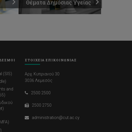
Θέματα Δημόσιας Υγείας
ΔΕΣΜΟΙ
ΣΤΟΙΧΕΙΑ ΕΠΙΚΟΙΝΩΝΙΑΣ
l (SIS)
Αρχ. Κυπριανού 30
3036 Λεμεσός
dle)
nts and
2500 2500
65)
ωδικού
2500 2750
t)
administration@cut.ac.cy
(MFA)
η