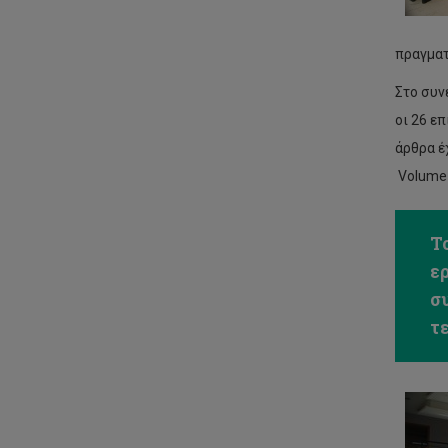
πραγματ
Στο συν
οι 26 ε
άρθρα έ
Volume 
Τ
ε
σ
τ