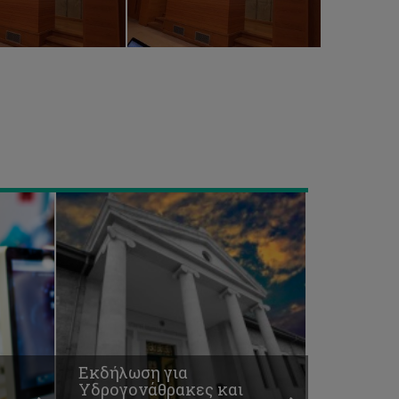
Εκδήλωση
για
Υδρογονάθρακες
και
Θέματα
Δημόσιας
Υγείας
Εκδήλωση για
Υδρογονάθρακες και