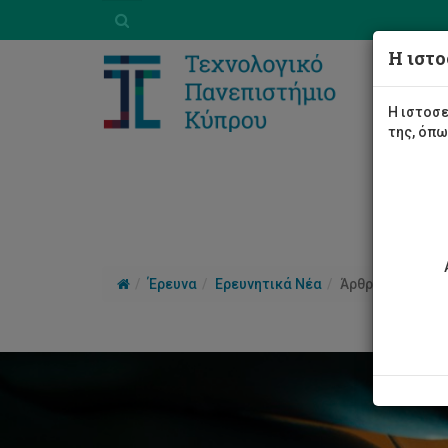
Η ιστο
Η ιστοσε
της, όπ
Έρευνα
Ερευνητικά Νέα
Άρθρο