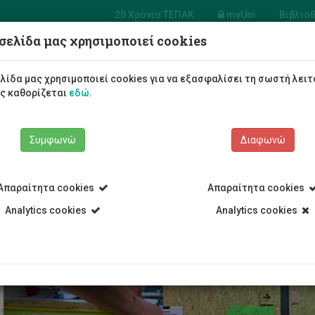
20 Χρόνια ΤΕΠΑΚ
myUni
Βιβλιο
σελίδα μας χρησιμοποιεί cookies
α Πολυμέσων
ραφικών
Φοιτητές/τριες
Σπουδές
λίδα μας χρησιμοποιεί cookies για να εξασφαλίσει τη σωστή λειτ
ών
ως καθορίζεται
εδώ
.
Συμφωνώ
Διαφωνώ
Απαραίτητα cookies
Απαραίτητα cookies
Τεχνών
Τμήμα Πολυμέσων και Γραφικών Τεχνών
Προγράμματα 
Analytics cookies
Analytics cookies