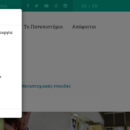
θήκη
ΕΛ
EN
Έρευνα
Το Πανεπιστήμιο
Απόφοιτοι
ουργία
Σπουδών
Μεταπτυχιακές σπουδές