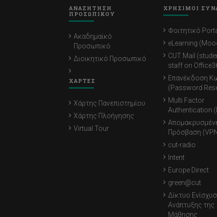
ΑΝΑΖΗΤΗΣΗ
ΧΡΗΣΙΜΟΙ ΣΥΝ
ΠΡΟΣΩΠΙΚΟΥ
Φοιτητικό Porta
Ακαδημαϊκό
eLearning (Moo
Προσωπικό
CUT Mail (stude
Διοικητικό Προσωπικό
staff on Office3
Επανέκδοση Κ
ΧΑΡΤΕΣ
(Password Rese
Multi Factor
Χάρτης Πανεπιστημίου
Authentication 
Χάρτης Πλοήγησης
Απομακρυσμέν
Virtual Tour
Πρόσβαση (VPN
cut-radio
Intent
Europe Direct
green@cut
Δίκτυο Ενίσχυσ
Ανάπτυξης της
Μάθησης