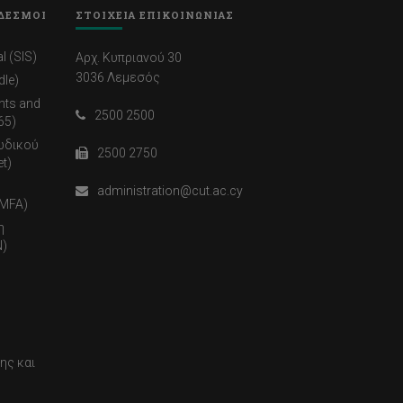
ΔΕΣΜΟΙ
ΣΤΟΙΧΕΙΑ ΕΠΙΚΟΙΝΩΝΙΑΣ
l (SIS)
Αρχ. Κυπριανού 30
3036 Λεμεσός
dle)
nts and
2500 2500
65)
ωδικού
2500 2750
t)
administration@cut.ac.cy
(MFA)
η
)
ης και