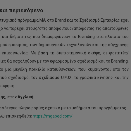
και περιεχόμενο
πτυχιακό πρόγραμμα MA στο Brand και το Σχεδιασμό Εμπειρίας έχει
ο να παρέχει στους/στις απόφοιτους/απόφοιτες τις απαιτούμενες
 και δεξιότητες που διαμορφώνουν το Branding στα πλαίσια του
μού εμπειρίας, των δημιουργικών τεχνολογιών και της σύγχρονης
 επικοινωνίας. Με βάση τη διεπιστημονική σκέψη, οι φοιτητές/
ιες θα ασχοληθούν με τον εφαρμοσμένο σχεδιασμό και το Branding,
ό μια μεγάλη ποικιλία κατευθύνσεων, που κυμαίνονται από τον
ικό σχεδιασμό, τον σχεδιασμό UI/UX, τα γραφικά κίνησης και την
ράφηση.
ης, στην Aγγλική.
ισσότερες πληροφορίες σχετικά με τα μαθήματα του προγράμματος
λώ επισκεφθείτε
https://mgabed.com/