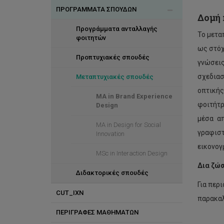
ΠΡΟΓΡΑΜΜΑΤΑ ΣΠΟΥΔΩΝ
CYENS
Δομή 
Ερευνητικά Εργαστήρια
Προγράμματα ανταλλαγής
Το μετα
φοιτητών
ως στόχ
Προπτυχιακές σπουδές
γνώσεις
σχεδιασ
Μεταπτυχιακές σπουδές
οπτικής
MA in Brand Experience
φοιτήτρ
Design
μέσα απ
MA in Design for Social
γραφιστ
Innovation
εικονογ
MSc in Interaction Design
Δια ζώσ
Διδακτορικές σπουδές
Για περ
CUT_IXN
παρακα
ΠΕΡΙΓΡΑΦΕΣ ΜΑΘΗΜΑΤΩΝ