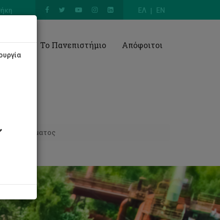
θήκη
ΕΛ
EN
Έρευνα
Το Πανεπιστήμιο
Απόφοιτοι
ουργία
ωπικό Τμήματος