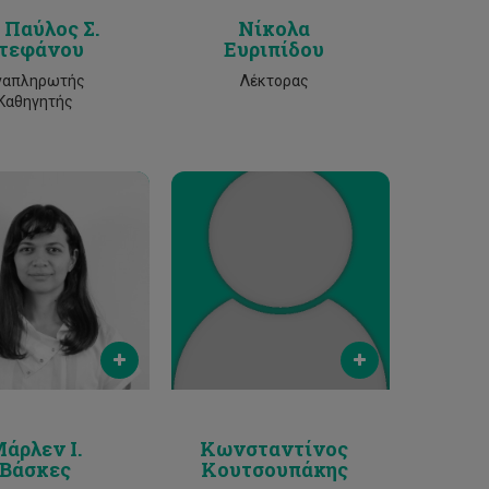
. Παύλος Σ.
Νίκολα
τεφάνου
Ευριπίδου
ναπληρωτής
Λέκτορας
Καθηγητής
Email
Email
vasquez@cut.ac.cy
c.koutsoupakis@cut.ac.cy
Phone
Phone
2500 2603
2500 2194
άρλεν Ι.
Κωνσταντίνος
Βάσκες
Κουτσουπάκης