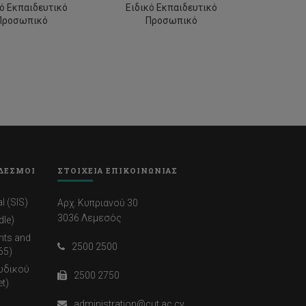
κό Εκπαιδευτικό
Ειδικό Eκπαιδευτικό
Προσωπικό
Προσωπικό
ΔΕΣΜΟΙ
ΣΤΟΙΧΕΙΑ ΕΠΙΚΟΙΝΩΝΙΑΣ
l (SIS)
Αρχ. Κυπριανού 30
3036 Λεμεσός
dle)
nts and
2500 2500
65)
ωδικού
2500 2750
t)
administration@cut.ac.cy