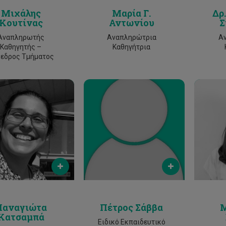
Μιχάλης
Μαρία Γ.
Δρ
Κουτίνας
Αντωνίου
Σ
Αναπληρωτής
Αναπληρώτρια
Α
Καθηγητής –
Καθηγήτρια
εδρος Τμήματος
Email
Email
ta.katsamba@cut.ac.cy
petros.g.savva@cut.ac.cy
marlen.
Phone
Phone
25002340
2500 2305
Παναγιώτα
Πέτρος Σάββα
Μ
Κατσαμπά
Ειδικό Εκπαιδευτικό