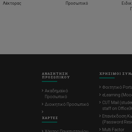
Λέκτορας
Προσωπικό
Ειδι
ΑΝΑΖΗΤΗΣΗ
ΧΡΗΣΙΜΟΙ ΣΥΝ
ΠΡΟΣΩΠΙΚΟΥ
Φοιτητικό Porta
Ακαδημαϊκό
eLearning (Moo
Προσωπικό
CUT Mail (stude
Διοικητικό Προσωπικό
staff on Office3
Επανέκδοση Κ
ΧΑΡΤΕΣ
(Password Rese
Multi Factor
Χάρτης Πανεπιστημίου