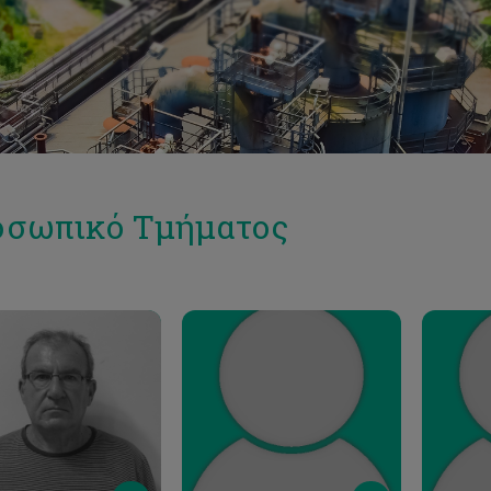
σωπικό Τμήματος
Email
Email
arotsis@cut.ac.cy
costas.costa@cut.ac.cy
a.kons
Phone
Phone