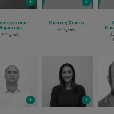
2500 2451
25002515
νσταντίνος
Κώστας Κώστα
Βαρώτσης
Κων
Καθηγητής
Καθηγητής
Α
Email
Email
l.koutinas@cut.ac.cy
maria.antoniou@cut.ac.cy
pavlos.
Phone
Phone
2500 2067
2500 2277