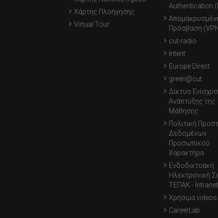
Authentication 
Χάρτης Πλοήγησης
Απομακρυσμέν
Virtual Tour
Πρόσβαση (VPN
cut-radio
Intent
Europe Direct
green@cut
Δίκτυο Ενίσχυσ
Ανάπτυξης της
Μάθησης
Πολιτική Προσ
Δεδομένων
Προσωπικού
Χαρακτήρα
Ενδοδικτυακή
Ηλεκτρονική Σ
ΤΕΠΑΚ - Intranet
Χρήσιμα videos
CareerLab