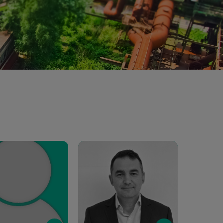
Email
Email
tantinou@cut.ac.cy
ioannis.vyrides@cut.ac.cy
Phone
Phone