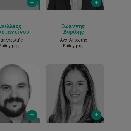
2500 2382
2500 2218
Αχιλλέας
Ιωάννης
σταντίνου
Βυρίδης
ναπληρωτής
Αναπληρωτής
Καθηγητής
Καθηγητής
Email
Email
stefanou@cut.ac.cy
nikola.evripidou@cut.ac.cy
Phone
Phone
25-002394
25-002394