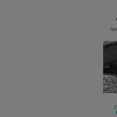
Δρ. Παύλος Σ. Στεφάνου
Πρό
panayio