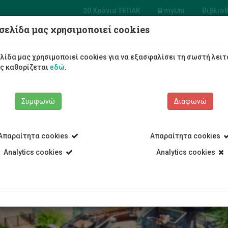
20 Χρόνια ΤΕΠΑΚ
myUni
Βιβλιο
σελίδα μας χρησιμοποιεί cookies
α Χημικών
νικών
Φοιτητές/τριες
Σπουδές
λίδα μας χρησιμοποιεί cookies για να εξασφαλίσει τη σωστή λειτ
ως καθορίζεται
εδώ
.
Συμφωνώ
Διαφωνώ
Απαραίτητα cookies
Απαραίτητα cookies
ι Διαχείρισης Περιβάλλοντος
Τμήμα Χημικών Μηχανικών
Προσ
Analytics cookies
Analytics cookies