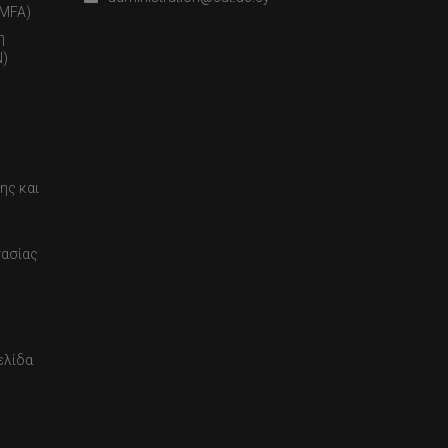
(MFA)
η
)
ης και
τασίας
ελίδα