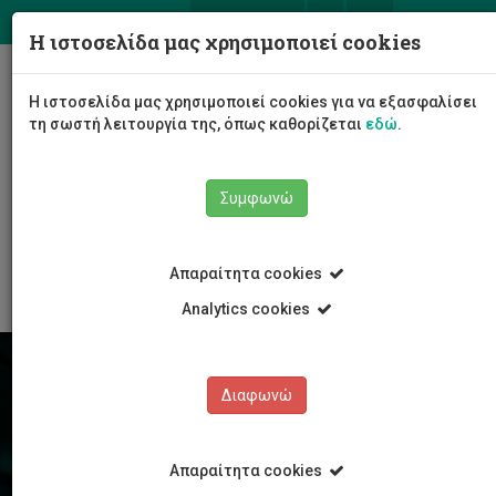
ΕΛ
EN
Η ιστοσελίδα μας χρησιμοποιεί cookies
Togg
Η ιστοσελίδα μας χρησιμοποιεί cookies για να εξασφαλίσει
navig
τη σωστή λειτουργία της, όπως καθορίζεται
εδώ
.
Συμφωνώ
Έρευνα
Ερευνητικά Νέα
Απαραίτητα cookies
Analytics cookies
Διαφωνώ
Απαραίτητα cookies