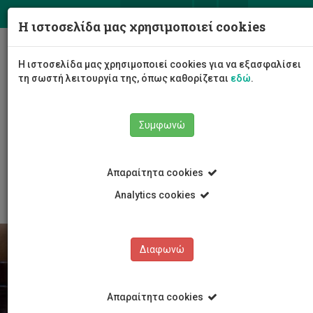
ΕΛ
EN
Η ιστοσελίδα μας χρησιμοποιεί cookies
Togg
Η ιστοσελίδα μας χρησιμοποιεί cookies για να εξασφαλίσει
navig
τη σωστή λειτουργία της, όπως καθορίζεται
εδώ
.
Συμφωνώ
Φοιτητές/τριες
Πληροφορίες φοίτησης
Απαραίτητα cookies
Ανακοινώσεις Σπουδών
Άρθρο
Analytics cookies
Διαφωνώ
Απαραίτητα cookies