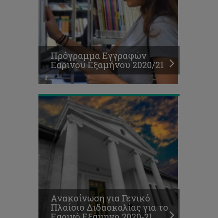
Γενικό
Πλαίσιο
Διδασκαλίας
για
το
Εαρινό
Πρόγραμμα Εγγραφών
Εξάμηνο
Εαρινού Εξαμήνου 2020/21
2020-
21
Πρόγραμμα
τελικών
εξ
αποστάσεως
εξετάσεων
Ανακοίνωση για Γενικό
Φθινοπωρινού
Πλαίσιο Διδασκαλίας για το
Εξαμήνου
Εαρινό Εξάμηνο 2020-21
2020-