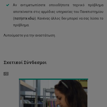
Αν αντιμετωπίσετε οποιοδήποτε τεχνικό πρόβλημα
αποτείνεστε στις αρμόδιες υπηρεσίες του Πανεπιστημίου
(
πατήστε εδώ
). Κανένας άλλος δεν μπορεί να σας λύσει το
πρόβλημα.
Λυπούμαστε για την αναστάτωση.
Πρόγραμμα
Εγγραφών
Εαρινού
Σχετικοί Σύνδεσμοι
Εξαμήνου
2020/21
Ανακοίνωση
για