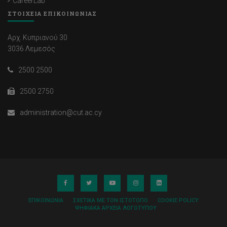
CareerLab
ΣΤΟΙΧΕΙΑ ΕΠΙΚΟΙΝΩΝΙΑΣ
Αρχ. Κυπριανού 30
3036 Λεμεσός
2500 2500
2500 2750
administration@cut.ac.cy
ΕΠΙΚΟΙΝΩΝΊΑ
ΣΧΕΤΙΚΆ ΜΕ ΤΟΝ ΙΣΤΌΤΟΠΟ
COOKIE POLICY
ΨΗΦΙΑΚΆ ΑΡΧΕΊΑ ΛΟΓΌΤΥΠΟΥ