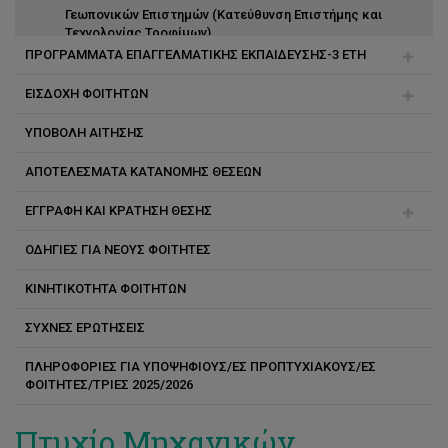
Γεωπονικών Επιστημών (Κατεύθυνση Επιστήμης και
Τεχνολογίας Τροφίμων)
ΠΡΟΓΡΑΜΜΑΤΑ ΕΠΑΓΓΕΛΜΑΤΙΚΗΣ ΕΚΠΑΙΔΕΥΣΗΣ-3 ΕΤΗ
Επιστήμη Δεδομένων
ΕΙΣΔΟΧΗ ΦΟΙΤΗΤΩΝ
Μαγειρικές Τέχνες-γλώσσα διδασκαλίας Ελληνική
Χρηματοοικονομικών και Λογιστικής
ΥΠΟΒΟΛΗ ΑΙΤΗΣΗΣ
Ξενοδοχειακή και Τουριστική Διεύθυνση
Παγκύπριες Εξετάσεις
Διοίκηση Μαγειρικών Τεχνών
ΑΠΟΤΕΛΕΣΜΑΤΑ ΚΑΤΑΝΟΜΗΣ ΘΕΣΕΩΝ
Culinary Arts (Μαγειρικές Τέχνες)-γλώσσα διδασκαλίας
Έλληνες υπήκοοι
Αγγλική
EΓΓΡΑΦΗ ΚΑΙ ΚΡΑΤΗΣΗ ΘΕΣΗΣ
Θρησκευτικές ομάδες και άλλοι
ΟΔΗΓΙΕΣ ΓΙΑ ΝΕΟΥΣ ΦΟΙΤΗΤΕΣ
Ειδικές Κατηγορίες
Αρχική κατανομή Παγκύπριων Εξετάσεων
ΚΙΝΗΤΙΚΟΤΗΤΑ ΦΟΙΤΗΤΩΝ
Μετεγγραφές και 2ο πτυχίο
Άλλες κατανομές θέσεων
ΣΥΧΝΕΣ ΕΡΩΤΗΣΕΙΣ
Κενές θέσεις
ΠΛΗΡΟΦΟΡΙΕΣ ΓΙΑ ΥΠΟΨΗΦΙΟΥΣ/ΕΣ ΠΡΟΠΤΥΧΙΑΚΟΥΣ/ΕΣ
Διεθνείς Φοιτητές
ΦΟΙΤΗΤΕΣ/ΤΡΙΕΣ 2025/2026
Πτυχίο Μηχανικών