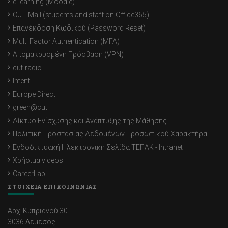
eLearning (Moodle)
CUT Mail (students and staff on Office365)
Επανέκδοση Κωδικού (Password Reset)
Multi Factor Authentication (MFA)
Απομακρυσμένη Πρόσβαση (VPN)
cut-radio
Intent
Europe Direct
green@cut
Δίκτυο Ενίσχυσης και Ανάπτυξης της Μάθησης
Πολιτική Προστασίας Δεδομένων Προσωπικού Χαρακτήρα
Ενδοδικτυακή Ηλεκτρονική Σελίδα ΤΕΠΑΚ - Intranet
Χρήσιμα videos
CareerLab
ΣΤΟΙΧΕΙΑ ΕΠΙΚΟΙΝΩΝΙΑΣ
Αρχ. Κυπριανού 30
3036 Λεμεσός