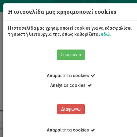
ΕΛ
EN
Η ιστοσελίδα μας χρησιμοποιεί cookies
Togg
Η ιστοσελίδα μας χρησιμοποιεί cookies για να εξασφαλίσει
navig
τη σωστή λειτουργία της, όπως καθορίζεται
εδώ
.
Συμφωνώ
Σπουδές
Προπτυχιακά Προγράμματα
Απαραίτητα cookies
Προγράμματα Πτυχίου-4 Έτη
Μηχανικών Ηλεκτρονικών Υπολογιστών και
Analytics cookies
Πληροφορικής
Διαφωνώ
Απαραίτητα cookies