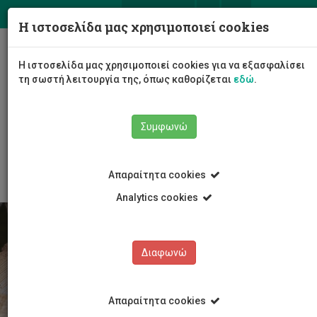
ΕΛ
EN
Η ιστοσελίδα μας χρησιμοποιεί cookies
Togg
Η ιστοσελίδα μας χρησιμοποιεί cookies για να εξασφαλίσει
navig
τη σωστή λειτουργία της, όπως καθορίζεται
εδώ
.
Σχολές
Σχολή Επιστημών Υγείας
Συμφωνώ
Τμήμα Επιστημών Αποκατάστασης
Προγράμματα Σπουδών
Απαραίτητα cookies
Analytics cookies
Διαφωνώ
Απαραίτητα cookies