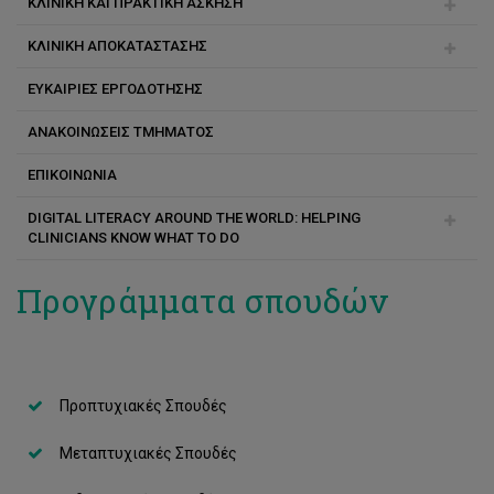
ΚΛΙΝΙΚΗ ΚΑΙ ΠΡΑΚΤΙΚΗ ΑΣΚΗΣΗ
Ειδικό Εκπαιδευτικό Προσωπικό
Ερευνητικά προγράμματα
ΚΛΙΝΙΚΗ ΑΠΟΚΑΤΑΣΤΑΣΗΣ
Μεταδιδακτορικοί Ερευνητές και Διδακτορικοί Φοιτητές
Πρόγραμμα Εργοθεραπείας
ΕΥΚΑΙΡΙΕΣ ΕΡΓΟΔΟΤΗΣΗΣ
Ειδικοί Επιστήμονες
Πρόγραμμα Επιστημών Αποκατάστασης με Κατεύθυνση
Γενικές Πληροφορίες
στη Λογοθεραπεία/Λογοπαθολογία
ΑΝΑΚΟΙΝΩΣΕΙΣ ΤΜΗΜΑΤΟΣ
Κανόνες και Πολιτική
ΕΠΙΚΟΙΝΩΝΙΑ
Κλινική Παιδιών
DIGITAL LITERACY AROUND THE WORLD: HELPING
Κλινική Ενηλίκων
CLINICIANS KNOW WHAT TO DO
Επικοινωνία
Presentations
Προγράμματα σπουδών
Program
Προπτυχιακές Σπουδές
Μεταπτυχιακές Σπουδές