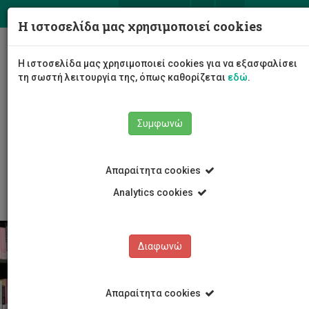
ΕΛ
EN
Η ιστοσελίδα μας χρησιμοποιεί cookies
Togg
Η ιστοσελίδα μας χρησιμοποιεί cookies για να εξασφαλίσει
navig
τη σωστή λειτουργία της, όπως καθορίζεται
εδώ
.
Συμφωνώ
Σπουδές
Υποψήφιοι Φοιτητές/τριες
Απαραίτητα cookies
Για Μάστερ και Διδακτορικό
Κριτήρια εισδοχής
Analytics cookies
Διαφωνώ
Απαραίτητα cookies