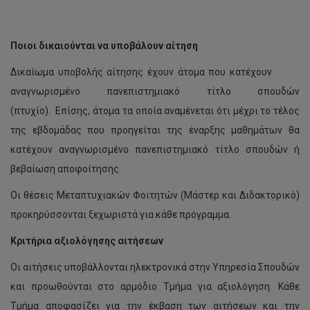
Προγράμματα πτυχίου
Φοιτητική Εστία Apollonia
Χάρτες και Κτήρια
Ποιοι δικαιούνται να υποβάλουν αίτηση
Κενές θέσεις
Φοιτητική Εστία Πάφου
Κρατήσεις αιθουσών
Δικαίωμα υποβολής αίτησης έχουν άτομα που κατέχουν
Ειδικές Κατηγορίες - με Διεθνείς Εξετάσεις
Επισκέπτες σύντομης διαμονής
Ασφάλεια Κτηρίων
αναγνωρισμένο πανεπιστημιακό τίτλο σπουδών
Συχνές Ερωτήσεις
Πρόγραμμα θερινής διαμονής
Γενική ασφάλιση ατυχημάτων
(πτυχίο). Επίσης, άτομα τα οποία αναμένεται ότι μέχρι το τέλος
της εβδομάδας που προηγείται της έναρξης μαθημάτων θα
Αποτελέσματα κατανομής θέσεων
Επίδομα ενοικίου
Κέντρο Πρώτων Βοηθειών
κατέχουν αναγνωρισμένο πανεπιστημιακό τίτλο σπουδών ή
Eγγραφή και κράτηση θέσης
βεβαίωση αποφοίτησης.
Οι θέσεις Μεταπτυχιακών Φοιτητών (Μάστερ και Διδακτορικό)
προκηρύσσονται ξεχωριστά για κάθε πρόγραμμα.
Κριτήρια αξιολόγησης αιτήσεων
Οι αιτήσεις υποβάλλονται ηλεκτρονικά στην Υπηρεσία Σπουδών
και προωθούνται στο αρμόδιο Τμήμα για αξιολόγηση. Κάθε
Τμήμα αποφασίζει για την έκβαση των αιτήσεων και την