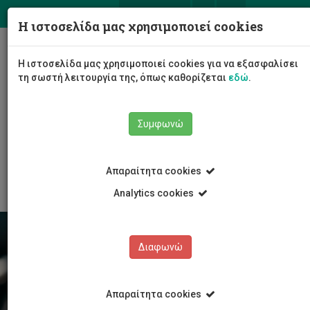
ΕΛ
EN
Η ιστοσελίδα μας χρησιμοποιεί cookies
Togg
Η ιστοσελίδα μας χρησιμοποιεί cookies για να εξασφαλίσει
navig
τη σωστή λειτουργία της, όπως καθορίζεται
εδώ
.
Σχολές
Συμφωνώ
Σχολή Επικοινωνίας και Μέσων Ενημέρωσης
Τμήμα Επικοινωνίας και Μάρκετινγκ
Προγράμματα Σπουδών
Προπτυχιακές Σπουδές
Απαραίτητα cookies
Analytics cookies
Διαφωνώ
Απαραίτητα cookies