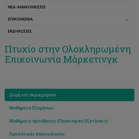
ΝΕΑ-ΑΝΑΚΟΙΝΩΣΕΙΣ
Ανδρέας Γρηγοριάδης
Ερευνητικά Προγράμματα
ΕΠΙΚΟΙΝΩΝΙΑ
Βασιλική Τρίγκα
ΕΚΔΗΛΩΣΕΙΣ
Γιούλα Μελανθίου
Μαρία Ρόπα
Γιώργος Βενιζέλος
Πτυχίο στην Ολοκληρωμένη
Επικοινωνία Μάρκετινγκ
Ερασμία Λεωνίδου
Κωνσταντίνος Σολάκης
Μαρία Βουτσά
Νίκανδρος Ιωαννίδης
Δομή και περιεχόμενο
Χρίστος Θεμιστοκλέους
Μαθήματα Εξαμήνων
Χριστιάνα Τσαούση
Μαθήματα πρόσβασης (Παγκύπριες Εξετάσεις)
Γιάννης Γιατράκος
Προοπτικές Απασχόλησης