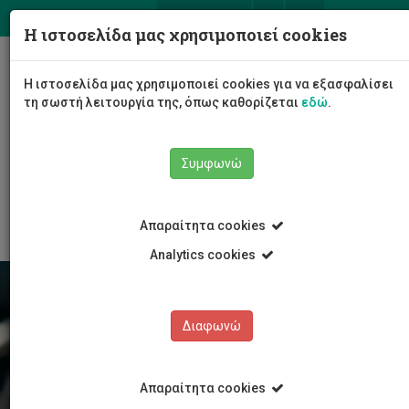
ΕΛ
EN
Η ιστοσελίδα μας χρησιμοποιεί cookies
Togg
Η ιστοσελίδα μας χρησιμοποιεί cookies για να εξασφαλίσει
navig
τη σωστή λειτουργία της, όπως καθορίζεται
εδώ
.
Σχολές
Συμφωνώ
Σχολή Επικοινωνίας και Μέσων Ενημέρωσης
Τμήμα Επικοινωνίας και Μάρκετινγκ
Έρευνα
Απαραίτητα cookies
Analytics cookies
Διαφωνώ
Απαραίτητα cookies