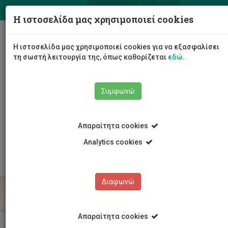
ΕΛ
EN
Η ιστοσελίδα μας χρησιμοποιεί cookies
Togg
Η ιστοσελίδα μας χρησιμοποιεί cookies για να εξασφαλίσει
navig
τη σωστή λειτουργία της, όπως καθορίζεται
εδώ
.
Το Πανεπιστήμιο
Διοίκηση
Συμφωνώ
Διοικητικές Υπηρεσίες
Υπηρεσία Ανθρώπινου Δυναμικού
Εργοδότηση
Προκηρύξεις Τμημάτων
Απαραίτητα cookies
Τμήμα Ηλεκτρολόγων Μηχανικών και Μηχανικών
Ηλεκτρονικών Υπολογιστών και Πληροφορικής
Analytics cookies
Διαφωνώ
Απαραίτητα cookies