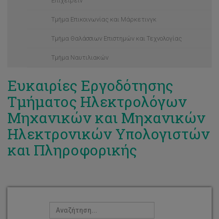
Επιχειρείν
Τμήμα Επικοινωνίας και Μάρκετινγκ
Τμήμα Θαλάσσιων Επιστημών και Τεχνολογίας
Τμήμα Ναυτιλιακών
Τμήμα Χρηματοοικονομικής, Λογιστικής και
Ευκαιρίες Εργοδότησης
Διοικητικής Επιστήμης
Τμήματος Ηλεκτρολόγων
Υπεύθυνη Δήλωση
Μηχανικών και Μηχανικών
Κατηγορίες Προσωπικού
Ηλεκτρονικών Υπολογιστών
Αποτελέσματα Γραπτών Εξετάσεων/Μοριοδοτήσεων για
και Πληροφορικής
θέσεις Διοικητικού Προσωπικού
Προκηρύξεις Θέσεων Συντονιστικού Κέντρου EUt+